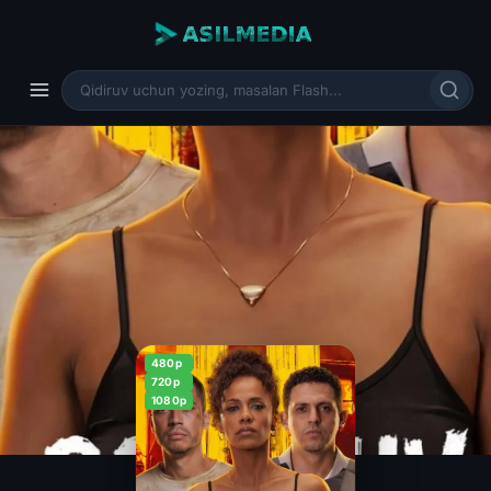
480p
720p
1080p