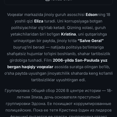
Voqealar markazida jinoiy guruh asoschisi
Edson
ning 18
yoshli qizi
Eliza
turadi. Uni korrupsiyaga botgan
politsiyachilar o‘g‘irlab ketadi. Qizning xolasi, guruh
yetakchilaridan biri bo‘lgan
Kristina
, uni qutqarishga
urinayotgan bir paytda, jinoiy to‘da
“Salve Geral”
buyrug‘ini beradi — natijada politsiya bo‘limlariga
shafqatsiz hujumlar to‘lqini boshlanib, shahar tartibsizlik
girdobiga tushadi. Film
2006-yilda San-Pauluda yuz
bergan haqiqiy voqealar
asosida suratga olingan bo‘lib,
o‘sha paytda uyushgan jinoyatchilik shaharda keng ko‘lamli
tartibsizliklar uyushtirgan edi.
Группировка: Общий сбор 2026 В центре истории — 18-
летняя Элиза, дочь основателя преступной
группировки Эдсона. Ее похищают коррумпированные
полицейские. Пока ее тетя Кристина (один из лидеров
фракции) пытается ее спасти, группировка отдает