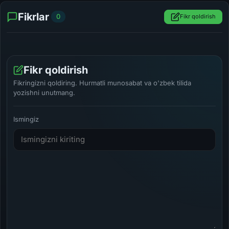
Fikrlar
0
Fikr qoldirish
Fikr qoldirish
Fikringizni qoldiring. Hurmatli munosabat va o'zbek tilida
yozishni unutmang.
Ismingiz