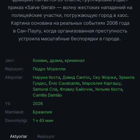
приказ «Salve Geral» — волну жестоких нападений на
полицейские участки, погружающую город в хаос.
Картина основана на реальных событиях 2006 года
в Сан-Паулу, когда организованная преступность
устроила масштабные беспорядки в городе.
Janr:
боевик
,
драма
,
криминал
Rejissyor:
Педро Морелли
Aktyorlar:
Наруна Коста
,
Дэвид Сантос
,
Сеу Жоржи
,
Эрмила
Гуэдес
,
Ênio Cavalcante
,
Марселия Карташу
,
Samurai Cria
,
Флавиу Байоччи
,
Уильям Коста
,
Camilla Damião
Yil:
2026
Mamlakat:
Бразилия
Davomiyligi:
1 ч 43 мин
Aktyorlar
Rejissyor