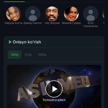
Наруна Коста
Дэвид Сантос
Сеу Жоржи
Эрмила Гуэдес
Ênio
Ма
Cavalcante
Ка
Onlayn ko'rish
480p
720p
1080p
Tomosha qilish