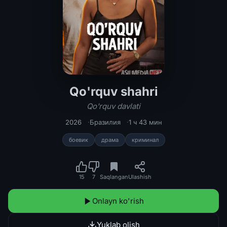
Qo'rquv shahri
Qo'rquv shahri / Qo'rquv davlati 202
Qo'rquv davlati
2026
Бразилия
1 ч 43 мин
боевик
драма
криминал
15
7
Saqlangan
Ulashish
Onlayn ko'rish
Yuklab olish