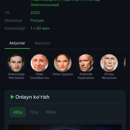
Златопольский
Yil:
2025
Mamlakat:
Россия
Davomiyligi:
1 ч 30 мин
Aktyorlar
Rejissyor
Александр
Иван
Ника Здорик
Алексей
Игорь
Д
Метёлкин
Охлобыстин
Кравченко
Жижикин
Я
Onlayn ko'rish
480p
720p
1080p