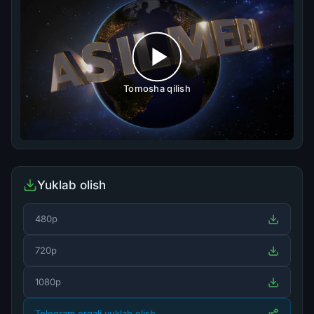
Tomosha qilish
Yuklab olish
480p
720p
1080p
Telegram orqali yuklab olish