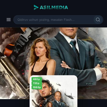
480p
720p
1080p