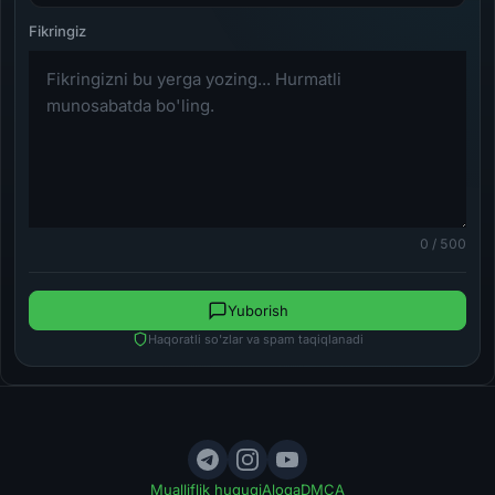
0 / 500
Yuborish
Haqoratli so'zlar va spam taqiqlanadi
Mualliflik huquqi
Aloqa
DMCA