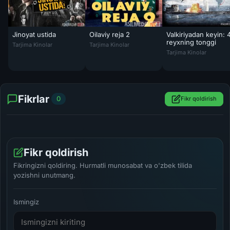
Jinoyat ustida
Oilaviy reja 2
Valkiriyadan keyin: 
Jinoyat ustida / O'girlikda tutilib 2025 Uzbek tilida O'zbekcha tarjima
Oilaviy reja 2 / Oila rejasi 2 2025 Uzbek tili
reyxning tonggi
Tarjima Kinolar
Tarjima Kinolar
Valkiriyadan keyin: 
Tarjima Kinolar
Fikrlar
0
Fikr qoldirish
Fikr qoldirish
Fikringizni qoldiring. Hurmatli munosabat va o'zbek tilida
yozishni unutmang.
Ismingiz