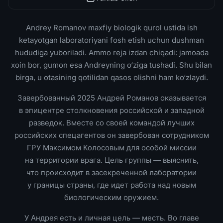
Andrey Romanov maxfiy biologik qurol ustida ish
ketayotgan laboratoriyani fosh etish uchun dushman
hududiga yuboriladi. Ammo reja izdan chiqadi: jamoada
xoin bor, gumon esa Andreyning o‘ziga tushadi. Shu bilan
birga, u otasining qotilidan qasos olishni ham ko‘zlaydi.
Завербованный 2025 Андрей Романов оказывается
в эпицентре столкновения российской и западной
разведок. Вместе со своей командой лучших
российских спецагентов он завербован сотрудником
ГРУ Максимом Колосовым для особой миссии
на территории врага. Цель группы — выяснить,
что происходит в засекреченной лаборатории
у границы страны, где идет работа над новым
биологическим оружием.
У Андрея есть и личная цель — месть. Во главе