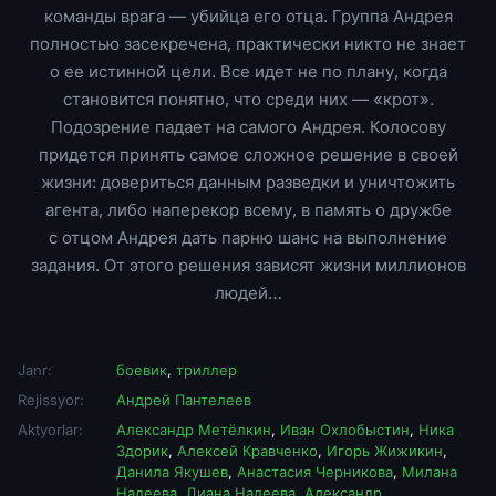
команды врага — убийца его отца. Группа Андрея
полностью засекречена, практически никто не знает
о ее истинной цели. Все идет не по плану, когда
становится понятно, что среди них — «крот».
Подозрение падает на самого Андрея. Колосову
придется принять самое сложное решение в своей
жизни: довериться данным разведки и уничтожить
агента, либо наперекор всему, в память о дружбе
с отцом Андрея дать парню шанс на выполнение
задания. От этого решения зависят жизни миллионов
людей…
Janr:
боевик
,
триллер
Rejissyor:
Андрей Пантелеев
Aktyorlar:
Александр Метёлкин
,
Иван Охлобыстин
,
Ника
Здорик
,
Алексей Кравченко
,
Игорь Жижикин
,
Данила Якушев
,
Анастасия Черникова
,
Милана
Надеева
,
Диана Надеева
,
Александр