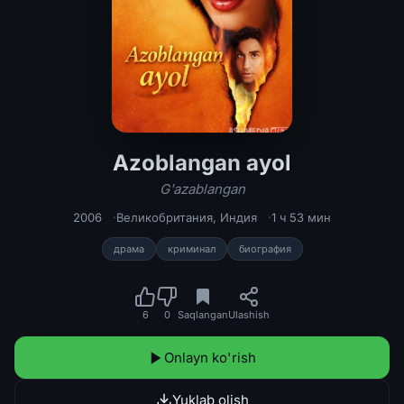
Azoblangan ayol
Azoblangan ayol / G'azablangan Hind
G'azablangan
2006
Великобритания
,
Индия
1 ч 53 мин
драма
криминал
биография
6
0
Saqlangan
Ulashish
Onlayn ko'rish
Yuklab olish