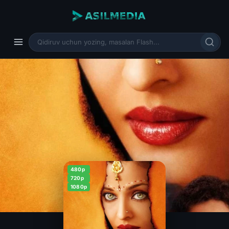
480p
720p
1080p