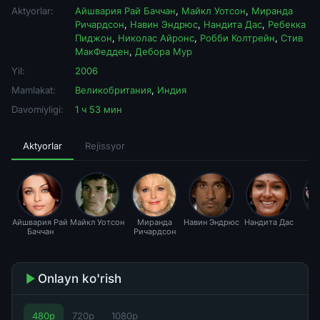
Aktyorlar:
Айшвария Рай Баччан
,
Майкл Уотсон
,
Миранда
Ричардсон
,
Навин Эндрюс
,
Нандита Дас
,
Ребекка
Пиджон
,
Николас Айронс
,
Робби Колтрейн
,
Стив
МакФедден
,
Дебора Мур
Yil:
2006
Mamlakat:
Великобритания
,
Индия
Davomiyligi:
1 ч 53 мин
Aktyorlar
Rejissyor
Айшвария Рай
Майкл Уотсон
Миранда
Навин Эндрюс
Нандита Дас
Ре
Баччан
Ричардсон
П
Onlayn ko'rish
480p
720p
1080p