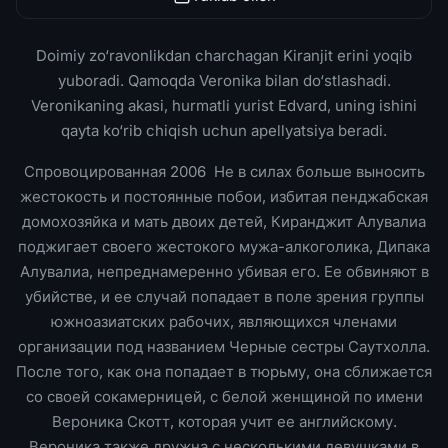
Doimiy zo‘ravonlikdan charchagan Kiranjit erini yoqib
yuboradi. Qamoqda Veronika bilan do‘stlashadi.
Veronikaning akasi, hurmatli yurist Edvard, uning ishini
qayta ko‘rib chiqish uchun apellyatsiya beradi.
Спровоцированная 2006 Не в силах больше выносить
жестокость и постоянные побои, избитая пенджабская
домохозяйка и мать двоих детей, Киранджит Алувалиа
поджигает своего жестокого мужа-алкоголика, Дипака
Алувалиа, непреднамеренно убивая его. Ее обвиняют в
убийстве, и ее случай попадает в поле зрения группы
южноазиатских рабочих, являющихся членами
организации под названием Черные сестры Саутхолла.
После того, как она попадает в тюрьму, она сближается
со своей сокамерницей, с белой женщиной по имени
Вероника Скотт, которая учит ее английскому.
Вероника также дружна с несколькими девушками в