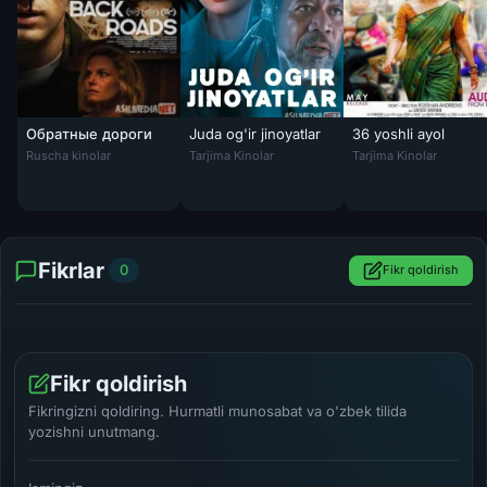
Обратные дороги
Juda og'ir jinoyatlar
36 yoshli ayol
Обратные дороги / Back Roads Tas-IX
Juda og'ir jinoyatlar / O'ta og'ir jinoyat 200
36 yoshli ayol / O't
Ruscha kinolar
Tarjima Kinolar
Tarjima Kinolar
Fikrlar
0
Fikr qoldirish
Fikr qoldirish
Fikringizni qoldiring. Hurmatli munosabat va o'zbek tilida
yozishni unutmang.