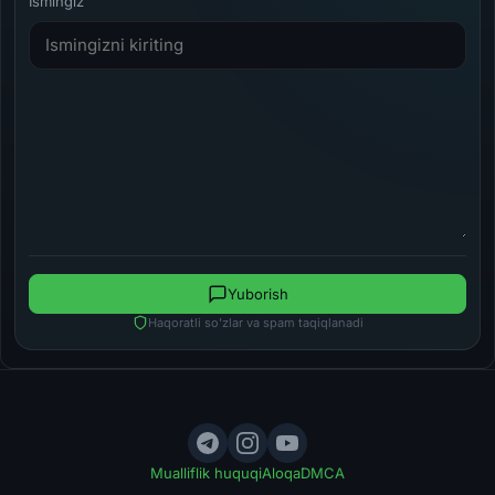
Ismingiz
Yuborish
Haqoratli so'zlar va spam taqiqlanadi
Mualliflik huquqi
Aloqa
DMCA