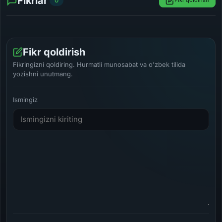
Fikrlar
0
Fikr qoldirish
Fikr qoldirish
Fikringizni qoldiring. Hurmatli munosabat va o'zbek tilida
yozishni unutmang.
Ismingiz