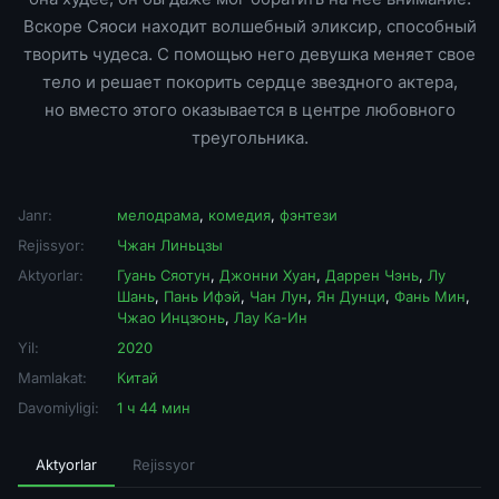
Вскоре Сяоси находит волшебный эликсир, способный
творить чудеса. С помощью него девушка меняет свое
тело и решает покорить сердце звездного актера,
но вместо этого оказывается в центре любовного
треугольника.
Janr:
мелодрама
,
комедия
,
фэнтези
Rejissyor:
Чжан Линьцзы
Aktyorlar:
Гуань Сяотун
,
Джонни Хуан
,
Даррен Чэнь
,
Лу
Шань
,
Пань Ифэй
,
Чан Лун
,
Ян Дунци
,
Фань Мин
,
Чжао Инцзюнь
,
Лау Ка-Ин
Yil:
2020
Mamlakat:
Китай
Davomiyligi:
1 ч 44 мин
Aktyorlar
Rejissyor