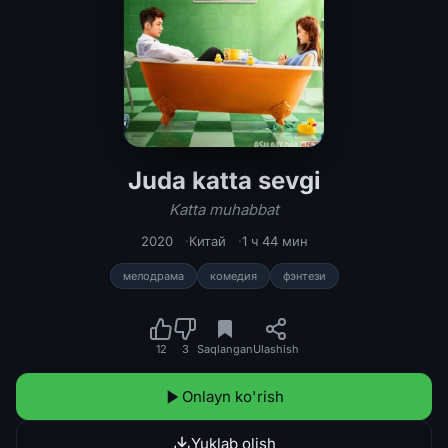
Juda katta sevgi
Juda katta sevgi / Katta muhabbat 20
Katta muhabbat
2020
Китай
1 ч 44 мин
мелодрама
комедия
фэнтези
12
3
Saqlangan
Ulashish
Onlayn ko'rish
Yuklab olish