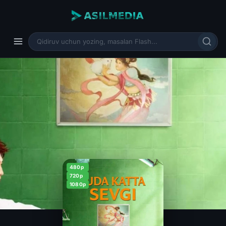
480p
720p
1080p