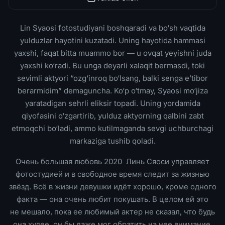
Lin Syaosi fotostudiyani boshqaradi va bo‘sh vaqtida
yulduzlar hayotini kuzatadi. Uning hayotida hammasi
yaxshi, faqat bitta muammo bor — u ovqat yeyishni juda
yaxshi ko‘radi. Bu unga deyarli xalaqit bermasdi, toki
sevimli aktyori “ozg‘inroq bo‘lsang, balki senga e’tibor
berarmidim” demaguncha. Ko‘p o‘tmay, Syaosi mo‘jiza
yaratadigan sehrli eliksir topadi. Uning yordamida
qiyofasini o‘zgartirib, yulduz aktyorning qalbini zabt
etmoqchi bo‘ladi, ammo kutilmaganda sevgi uchburchagi
markaziga tushib qoladi.
Очень большая любовь 2020 Линь Сяоси управляет
фотостудией и в свободное время следит за жизнью
звёзд. Всё в жизни девушки идёт хорошо, кроме одного
факта — она очень любит покушать. В целом ей это
не мешало, пока ее любимый актер не сказал, что будь
она худее, он бы даже мог обратить на нее внимание.