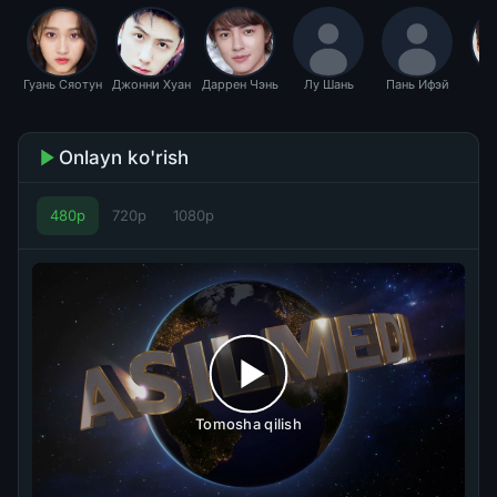
Гуань Сяотун
Джонни Хуан
Даррен Чэнь
Лу Шань
Пань Ифэй
Ча
Onlayn ko'rish
480p
720p
1080p
Tomosha qilish