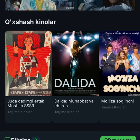
O'xshash kinolar
Juda qadimgi ertak
Dalida: Muhabbat va
Mo'jiza sog'inchi
Mo'jiza sog'inchi / 
Mosfilm SSSR
ehtiros
Tarjima Kinolar
Juda qadimgi ertak Mosfilm SSSR kinosi Uzbek tilida 1968 O'zbekcha
Dalida: Muhabbat va ehtiros Fransiya filmi U
Tarjima Kinolar
Tarjima Kinolar