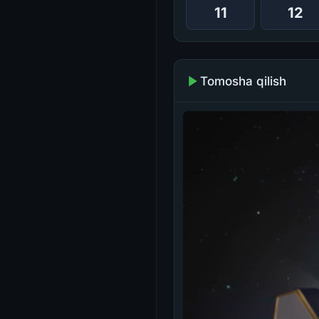
11
12
Tomosha qilish