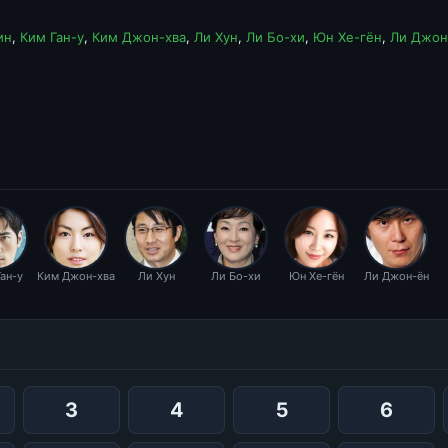
ин
,
Ким Ган-у
,
Ким Джон-хва
,
Ли Хун
,
Ли Бо-хи
,
Юн Хе-гён
,
Ли Джон
ан-у
Ким Джон-хва
Ли Хун
Ли Бо-хи
Юн Хе-гён
Ли Джон-ён
3
4
5
6