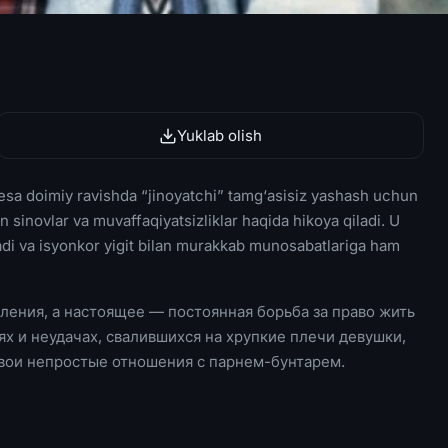
Yuklab olish
i esa doimiy ravishda “jinoyatchi” tamg‘asisiz yashash uchun
sinovlar va muvaffaqiyatsizliklar haqida hikoya qiladi. U
di va isyonkor yigit bilan murakkab munosabatlariga ham
ления, а настоящее — постоянная борьба за право жить
х и неудачах, свалившихся на хрупкие плечи девушки,
 свои непростые отношения с парнем-бунтарем.