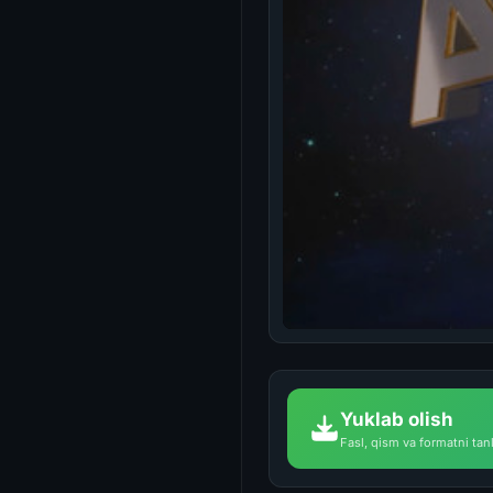
Yuklab olish
Fasl, qism va formatni tan