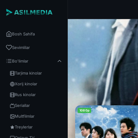
Bosh Sahifa
Sevimlilar
Bo'limlar
Tarjima kinolar
Xorij kinolar
Rus kinolar
Seriallar
1080p
Multfilmlar
Treylerlar
Onlayn TV