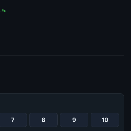
-ён
7
8
9
10