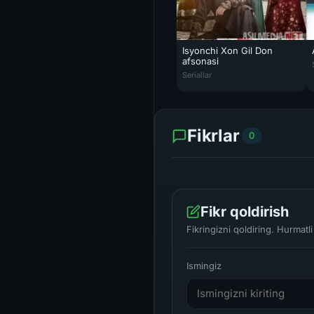
Isyonchi Xon Gil Don
afsonasi
Isyonchi Xon Gil Don afsonasi 
Seriallar
Fikrlar
0
Fikr qoldirish
Fikringizni qoldiring. Hurmat
Ismingiz