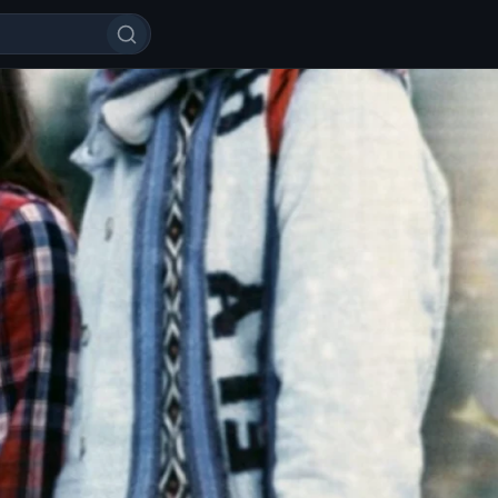
aqdir sovg'asi Koreya seriali Bar