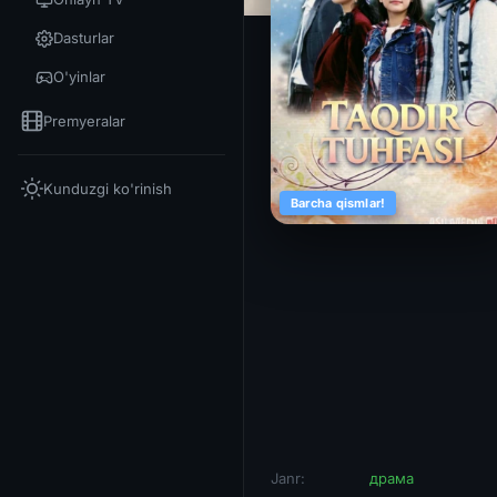
Dasturlar
O'yinlar
Premyeralar
Kunduzgi ko'rinish
Barcha qismlar!
Janr:
драма