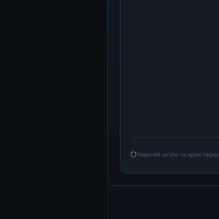
Haqoratli so'zlar va spam taqiq