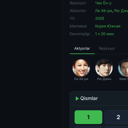
Rejissyor:
Чан Ён-у
Aktyorlar:
Ли Хё-ри
,
Рю Дж
Yil:
2005
Mamlakat:
Корея Южная
Davomiyligi:
1 ч 20 мин
Aktyorlar
Rejissyor
Ли Хё-ри
Рю Джин
Ким Г
Qismlar
1
2