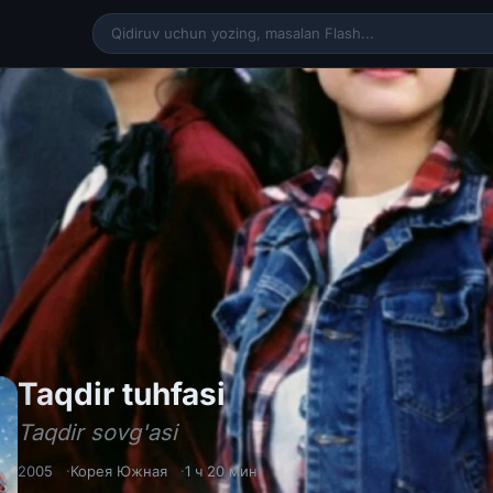
Taqdir tuhfasi / T
Taqdir tuhfasi
Taqdir sovg'asi
2005
Корея Южная
1 ч 20 мин