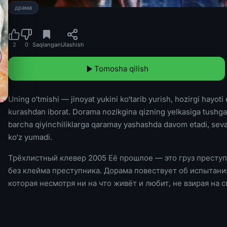
драма
2
0
Saqlangan
Ulashish
Tomosha qilish
Uning o‘tmishi — jinoyat yukini ko‘tarib yurish, hozirgi hayot
kurashdan iborat. Dorama nozikgina qizning yelkasiga tushgan 
barcha qiyinchiliklarga qaramay yashashda davom etadi, seva
ko‘z yumadi.
Трёхлистный клевер 2005 Её прошлое — это груз преступ
без клейма преступника. Дорама повествует об испытания
которая несмотря ни на что живёт и любит, не взирая на