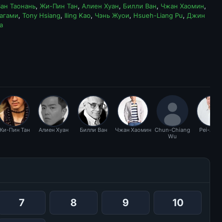
Ван Таонань
,
Жи-Пин Тан
,
Алиен Хуан
,
Билли Ван
,
Чжан Хаомин
,
агами
,
Tony Hsiang
,
Iling Kao
,
Чэнь Жуои
,
Hsueh-Liang Pu
,
Джин
а
Жи-Пин Тан
Алиен Хуан
Билли Ван
Чжан Хаомин
Chun-Chiang
Pei-An 
Wu
7
8
9
10