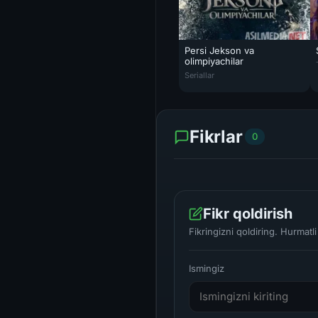
Persi Jekson va
olimpiyachilar
Seriallar
Fikrlar
0
Fikr qoldirish
Fikringizni qoldiring. Hurmat
Ismingiz