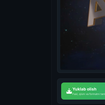
Yuklab olish
Fasl, qism va formatni tan