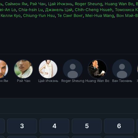
нь
,
Саймон Ям
,
Рэй Чан
,
Цай Ичжэнь
,
Roger Sheung
,
Huang Wan Bo
,
ei-An Lo
,
Chia-hsin Lu
,
Джанель Цай
,
Chih-Cheng Hsueh
,
Томохиса К
,
Келли Куо
,
Chiung-Yun Hsu
,
Те Сэнг Вонг
,
Mei-Hua Wang
,
Вон Мэй-В
н Ям
Рэй Чан
Цай Ичжэнь
Roger Sheung
Huang Wan Bo
Ван Таонань
3
4
5
6