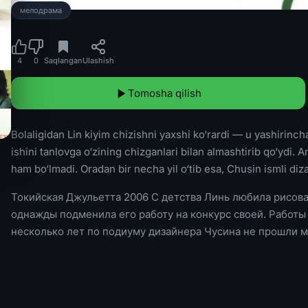
мелодрама
4
0
Saqlangan
Ulashish
Tomosha qilish
Bolaligidan Lin kiyim chizishni yaxshi ko‘rardi — u yashirinch
ishini tanlovga o‘zining chizganlari bilan almashtirib qo‘ydi
ham bo‘lmadi. Oradan bir necha yil o‘tib esa, Chusin ismli diz
Токийская Джульетта 2006 С детства Линь любила рисова
однажды подменила его работу на конкурс своей. Работы 
несколько лет по подиуму дизайнера Чусина не прошли 