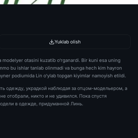
Yuklab olish
a modelyer otasini kuzatib o‘rganardi. Bir kuni esa uning
. Ammo bu ishlar tanlab olinmadi va bunga hech kim hayron
ayner podiumida Lin o‘ylab topgan kiyimlar namoyish etildi.
ть одежду, украдкой наблюдая за отцом-модельером, а
не отобрали, никто и не удивился. Пока спустя
модели в одежде, придуманной Линь.