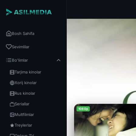
Bosh Sahifa
Sevimlilar
Bo'limlar
Tarjima kinolar
Xorij kinolar
Rus kinolar
Seriallar
1080p
Multfilmlar
Treylerlar
Onlayn TV