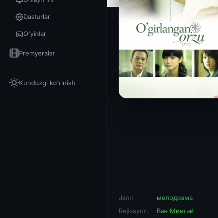
Dasturlar
O'yinlar
Premyeralar
Kunduzgi ko'rinish
Janr:
мелодрама
Rejissyor:
Ван Минтай