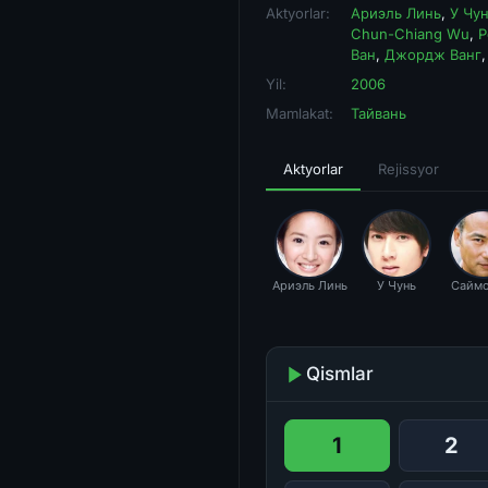
Aktyorlar:
Ариэль Линь
,
У Чу
Chun-Chiang Wu
,
P
Ван
,
Джордж Ванг
Yil:
2006
Mamlakat:
Тайвань
Aktyorlar
Rejissyor
Ариэль Линь
У Чунь
Саймо
Qismlar
1
2