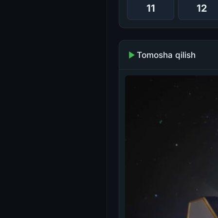
11
12
Tomosha qilish