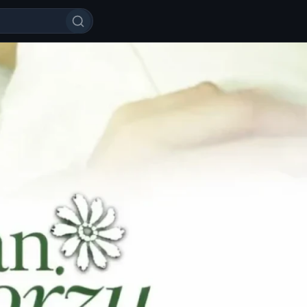
u / Tokyolik Julietta seriali Bar