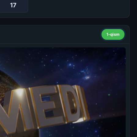
17
1-qism