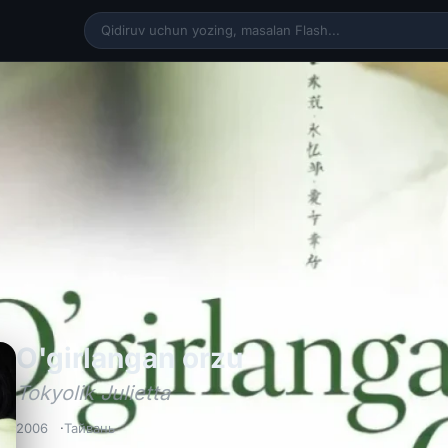
O'girlangan orz
O'girlangan orzu
Tokyolik Julietta
2006
Тайвань