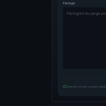
Haqoratli so'zlar va spam taqiq