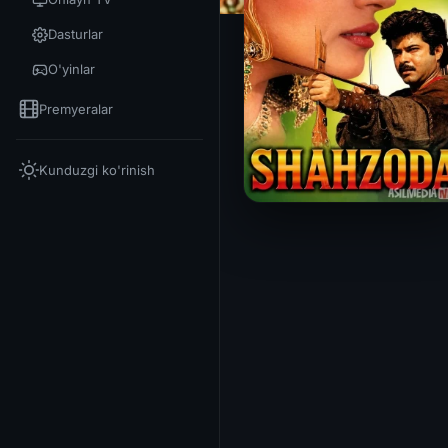
Dasturlar
O'yinlar
Premyeralar
Kunduzgi ko'rinish