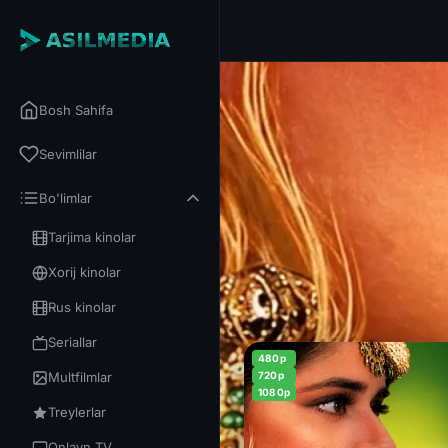
Bosh Sahifa
Sevimlilar
Bo'limlar
Tarjima kinolar
Xorij kinolar
Rus kinolar
Seriallar
480p
Multfilmlar
720p
1080p
Treylerlar
Onlayn TV