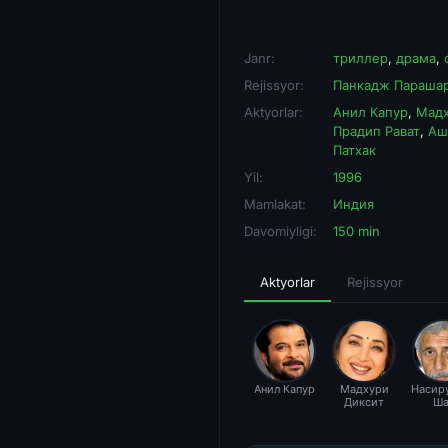
Janr:
триллер
,
драма
,
Rejissyor:
Панкадж Параша
Aktyorlar:
Анил Капур
,
Мадх
Прадип Рават
,
Аш
Патхак
Yil:
1996
Mamlakat:
Индия
Davomiyligi:
150 min
Aktyorlar
Rejissyor
Анил Капур
Мадхури
Насир
Диксит
Ша