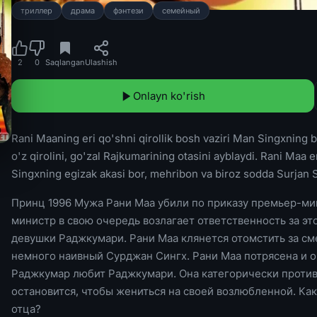
триллер
драма
фэнтези
семейный
2
0
Saqlangan
Ulashish
Onlayn ko'rish
Rani Maaning eri qo'shni qirollik bosh vaziri Man Singxning buy
o'z qirolini, go'zal Rajkumarining otasini ayblaydi. Rani Maa
Singxning egizak akasi bor, mehribon va biroz sodda Surjan 
Принц 1996 Мужа Рани Маа убили по приказу премьер-ми
министр в свою очередь возлагает ответственность за эт
девушки Раджкумари. Рани Маа клянется отомстить за сме
немного наивный Сурджан Сингх. Рани Маа потрясена и о
Раджкумар любит Раджкумари. Она категорически против 
остановится, чтобы жениться на своей возлюбленной. Ка
отца?