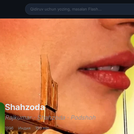
Shahzoda / Rajkumar /
Shahzoda
Rajkumar · Shahzoda · Podshoh
1996
Индия
150 min