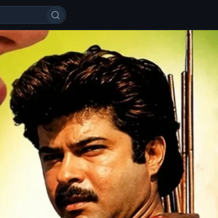
 Shahzoda / Podshoh Hind kino Uz