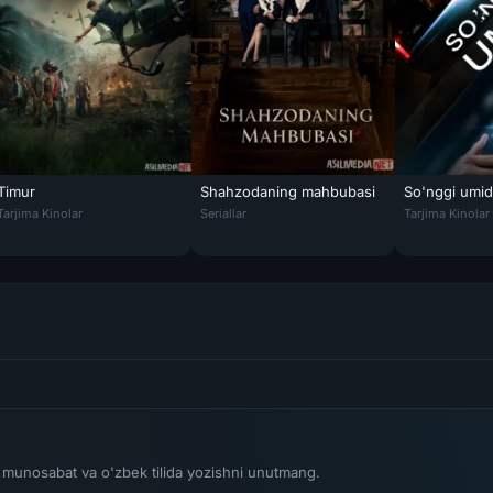
Timur
Shahzodaning mahbubasi
So'nggi umid
026 Uzbek tilida O'zbekcha tarjima kino Full HD tas-ix skachat
Timur / Temur Premyera 2025 Uzbek tilida O'zbekcha tarjima kino Full HD
Shahzodaning mahbubasi / 21-asr Shaxzodas
So'nggi umid 
Tarjima Kinolar
Seriallar
Tarjima Kinolar
li munosabat va o'zbek tilida yozishni unutmang.