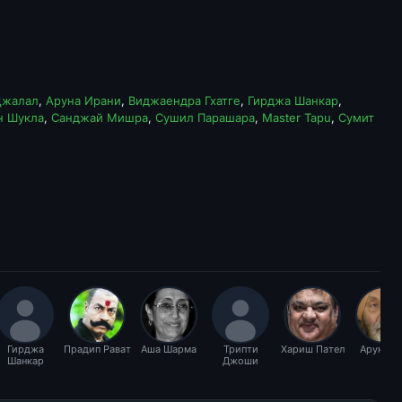
Джалал
,
Аруна Ирани
,
Виджаендра Гхатге
,
Гирджа Шанкар
,
н Шукла
,
Санджай Мишра
,
Сушил Парашара
,
Master Tapu
,
Сумит
Гирджа
Прадип Рават
Аша Шарма
Трипти
Хариш Пател
Арун Ба
Шанкар
Джоши