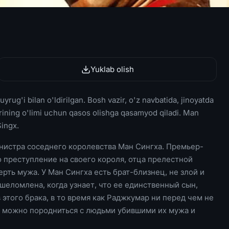
Yuklab olish
rug'i bilan o'ldirilgan. Bosh vazir, o'z navbatida, jinoyatda
 erining o'limi uchun qasos olishga qasamyod qiladi. Man
Singx.
нистра соседнего королевства Ман Сингха. Премьер-
о преступление на своего короля, отца прелестной
рть мужа. У Ман Сингха есть брат-близнец, не злой и
шеломлена, когда узнает, что ее единственный сын,
этого брака, в то время как Раджкумар ни перед чем не
к можно породниться с людьми убившими их мужа и