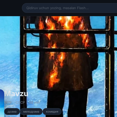
Mavzu 1979 SSSR retro fil
Mavzu
1979
СССР
98 min
драма
мелодрама
комедия