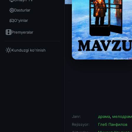
Dasturlar
O'yinlar
Premyeralar
Kunduzgi ko'rinish
Janr:
драма
,
мелодрам
Rejissyor:
Глеб Панфилов