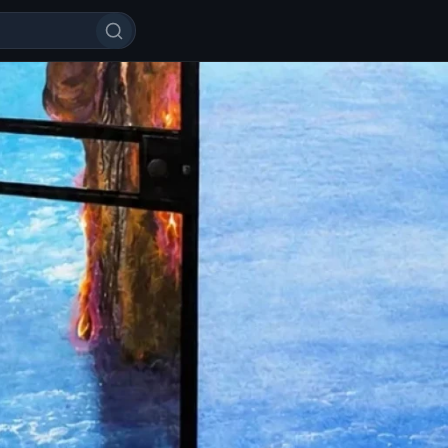
mi Uzbek tilida O'zbekcha tarjim