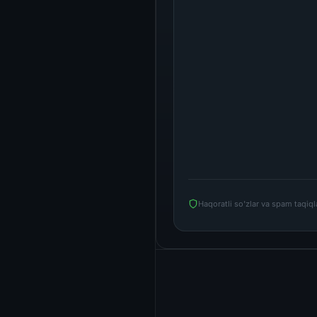
Haqoratli so'zlar va spam taqiq