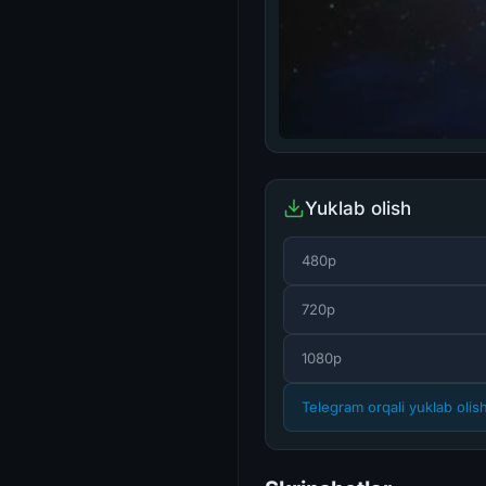
Yuklab olish
480p
720p
1080p
Telegram orqali yuklab olis