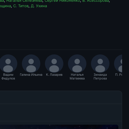
ва
,
Наталья Селезнёва
,
Сергей Никоненко
,
В. Асессорова
,
Рощина
,
С. Титов
,
Д. Ухина
Вадим
Галина Ильина
К. Лазарев
Наталья
Зинаида
П. Рощи
Федулов
Матвеева
Петрова