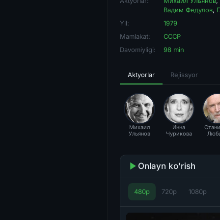
Aktyorlar:
Михаил Ульянов
,
Вадим Федулов
,
Yil:
1979
Mamlakat:
СССР
Davomiyligi:
98 min
Aktyorlar
Rejissyor
Михаил
Инна
Стани
Ульянов
Чурикова
Люб
Onlayn ko'rish
480p
720p
1080p