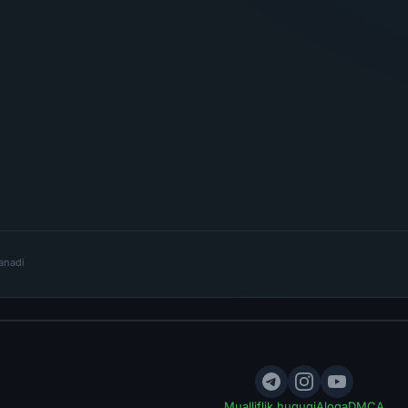
lanadi
Mualliflik huquqi
Aloqa
DMCA