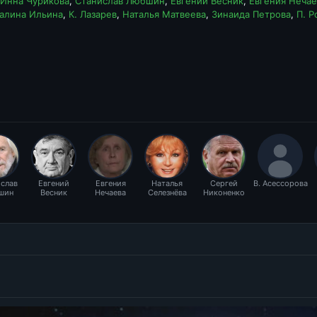
Инна Чурикова
,
Станислав Любшин
,
Евгений Весник
,
Евгения Нечае
Галина Ильина
,
К. Лазарев
,
Наталья Матвеева
,
Зинаида Петрова
,
П. 
слав
Евгений
Евгения
Наталья
Сергей
В. Асессорова
шин
Весник
Нечаева
Селезнёва
Никоненко