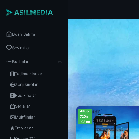
Bosh Sahifa
Sevimlilar
Bo'limlar
Tarjima kinolar
Xorij kinolar
Rus kinolar
Seriallar
480p
Multfilmlar
720p
1080p
Treylerlar
Onlayn TV