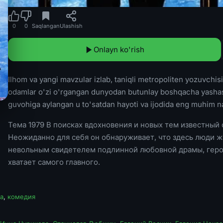
0
0
Saqlangan
Ulashish
Onlayn ko'rish
Ilhom va yangi mavzular izlab, taniqli metropoliten yozuvchisi
odamlar o'zi o'rgangan dunyodan butunlay boshqacha yashashl
guvohiga aylangan u to'satdan hayoti va ijodida eng muhim n
Тема 1979 В поисках вдохновения и новых тем известный
Неожиданно для себя он обнаруживает, что здесь люди ж
невольным свидетелем подлинной любовной драмы, герой 
хватает самого главного.
а
,
комедия