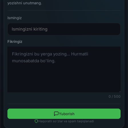
yozishni unutmang.
Ismingiz
0 / 500
Yuborish
Haqoratli so'zlar va spam taqiqlanadi