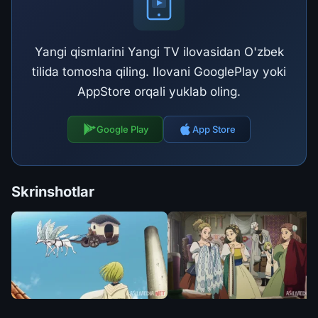
Yangi qismlarini Yangi TV ilovasidan O'zbek
tilida tomosha qiling. Ilovani GooglePlay yoki
AppStore orqali yuklab oling.
Google Play
App Store
Skrinshotlar