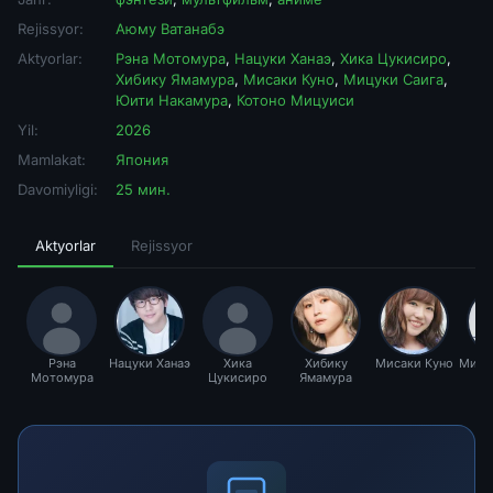
Rejissyor:
Аюму Ватанабэ
Aktyorlar:
Рэна Мотомура
,
Нацуки Ханаэ
,
Хика Цукисиро
,
Хибику Ямамура
,
Мисаки Куно
,
Мицуки Саига
,
Юити Накамура
,
Котоно Мицуиси
Yil:
2026
Mamlakat:
Япония
Davomiyligi:
25 мин.
Aktyorlar
Rejissyor
Рэна
Нацуки Ханаэ
Хика
Хибику
Мисаки Куно
Мицу
Мотомура
Цукисиро
Ямамура