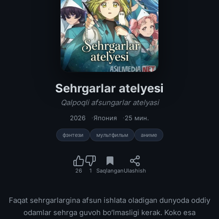
Sehrgarlar atelyesi
Sehrgarlar atelyesi / Qalpoqli afsung
Qalpoqli afsungarlar atelyasi
2026
Япония
25 мин.
фэнтези
мультфильм
аниме
26
1
Saqlangan
Ulashish
Faqat sehrgarlargina afsun ishlata oladigan dunyoda oddiy
odamlar sehrga guvoh bo‘lmasligi kerak. Koko esa