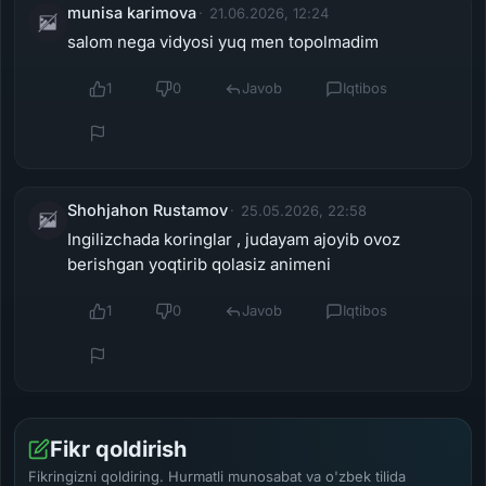
munisa karimova
21.06.2026, 12:24
salom nega vidyosi yuq men topolmadim
1
0
Javob
Iqtibos
Shohjahon Rustamov
25.05.2026, 22:58
Ingilizchada koringlar , judayam ajoyib ovoz
berishgan yoqtirib qolasiz animeni
1
0
Javob
Iqtibos
Fikr qoldirish
Fikringizni qoldiring. Hurmatli munosabat va o'zbek tilida