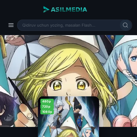
480p
720p
1080p