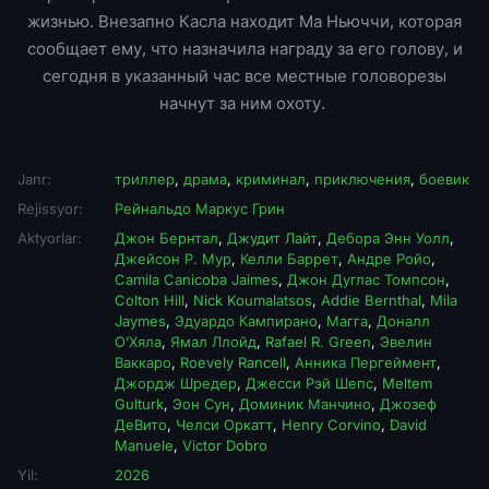
жизнью. Внезапно Касла находит Ма Ньюччи, которая
сообщает ему, что назначила награду за его голову, и
сегодня в указанный час все местные головорезы
начнут за ним охоту.
Janr:
триллер
,
драма
,
криминал
,
приключения
,
боевик
Rejissyor:
Рейнальдо Маркус Грин
Aktyorlar:
Джон Бернтал
,
Джудит Лайт
,
Дебора Энн Уолл
,
Джейсон Р. Мур
,
Келли Баррет
,
Андре Ройо
,
Camila Canicoba Jaimes
,
Джон Дуглас Томпсон
,
Colton Hill
,
Nick Koumalatsos
,
Addie Bernthal
,
Mila
Jaymes
,
Эдуардо Кампирано
,
Магга
,
Доналл
О’Хяла
,
Ямал Ллойд
,
Rafael R. Green
,
Эвелин
Ваккаро
,
Roevely Rancell
,
Анника Пергеймент
,
Джордж Шредер
,
Джесси Рэй Шепс
,
Meltem
Gulturk
,
Эон Сун
,
Доминик Манчино
,
Джозеф
ДеВито
,
Челси Оркатт
,
Henry Corvino
,
David
Manuele
,
Victor Dobro
Yil:
2026