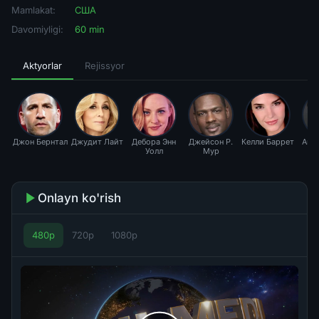
Mamlakat:
США
Davomiyligi:
60 min
Aktyorlar
Rejissyor
Джон Бернтал
Джудит Лайт
Дебора Энн
Джейсон Р.
Келли Баррет
Анд
Уолл
Мур
Onlayn ko'rish
480p
720p
1080p