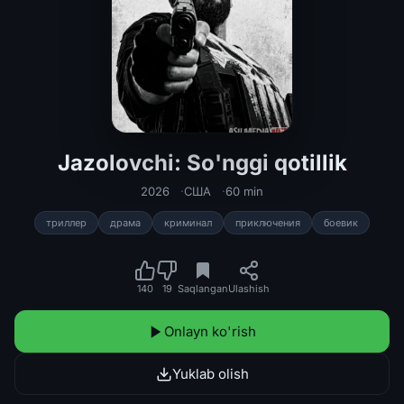
Jazolovchi: So'nggi qotillik
Jazolovchi: So'nggi qotillik 2026 Pre
2026
США
60 min
триллер
драма
криминал
приключения
боевик
140
19
Saqlangan
Ulashish
Onlayn ko'rish
Yuklab olish