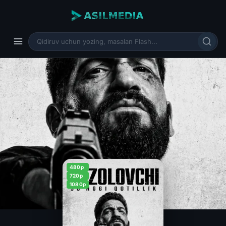
480p
720p
1080p