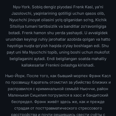
Nyu-York. Sobiq dengiz piyodasi Frenk Kasl, ya’ni
Jazolovchi, yaqinlarining qotilligi uchun qasos olib,
Nyuchchi jinoyat oilasini yo‘q qilganidan so‘ng, Kichik
Sitsiliya tumani tartibsizlik va banditlar zo‘ravonligiga
botadi. Frenk hamon shu yerda yashaydi. U avvalgidek
urushdan keyingi ruhiy jarohatlar azobida qolgan va hatto
hayotiga nuqta qo‘yish haqida o‘ylay boshlagan edi. Shu
payt uni Ma Nyuchchi topib, uning boshi uchun mukofot
belgilaganini aytadi. Endi belgilangan soatda mahalliy
kallakesarlar Frenkni ovlashga kirishadi.
Нью-Йорк. После того, как бывший морпех Фрэнк Касл
по прозвищу Каратель отомстил за убийство близких и
расправился с криминальной семьёй Ньюччи, район
Маленькая Сицилия погрузился в хаос и бандитский
беспредел. Фрэнк живёт здесь же, как и прежде
страдая от посттравматического стрессового
расстройства и почти решившись свести счёты с