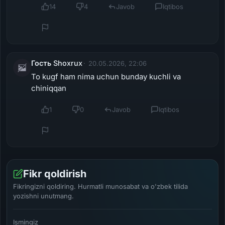
14
4
Javob
Iqtibos
Гость Shoxrux
20.05.2026, 22:06
To kugf ham nima uchun bunday kuchli va
chiniqqan
1
0
Javob
Iqtibos
Fikr qoldirish
Fikringizni qoldiring. Hurmatli munosabat va o'zbek tilida
yozishni unutmang.
Ismingiz