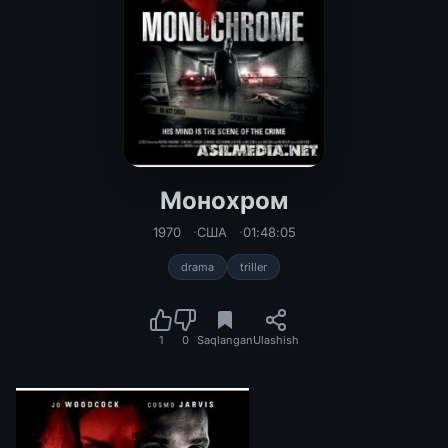
Монохром
1970
США
01:48:05
drama
triller
1
0
Saqlangan
Ulashish