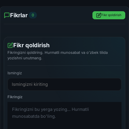
Fikrlar
0
Fikr qoldirish
Fikr qoldirish
Fikringizni qoldiring. Hurmatli munosabat va o'zbek tilida
yozishni unutmang.
Ismingiz