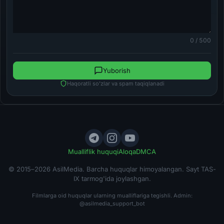
0 / 500
Yuborish
Haqoratli so'zlar va spam taqiqlanadi
Mualliflik huquqi
Aloqa
DMCA
© 2015–2026 AsilMedia. Barcha huquqlar himoyalangan. Sayt TAS-
IX tarmog'ida joylashgan.
Filmlarga oid huquqlar ularning mualliflariga tegishli. Admin:
@asilmedia_support_bot