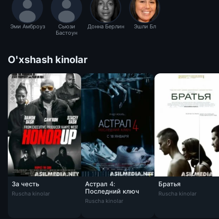
Эми Амброуз
Сьюзи
Донна Берлин
Эшли Бл
Бастоун
O'xshash kinolar
За честь
Астрал 4:
Братья
Последний ключ
Ruscha kinolar
Ruscha kinolar
Ruscha kinolar