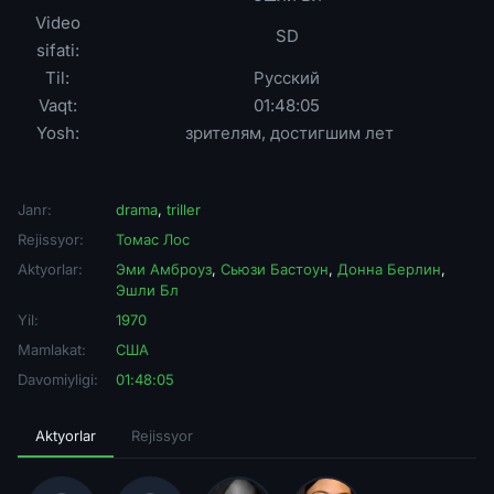
Video
SD
sifati:
Til:
Русский
Vaqt:
01:48:05
Yosh:
зрителям, достигшим лет
Janr:
drama
,
triller
Rejissyor:
Томас Лос
Aktyorlar:
Эми Амброуз
,
Сьюзи Бастоун
,
Донна Берлин
,
Эшли Бл
Yil:
1970
Mamlakat:
США
Davomiyligi:
01:48:05
Aktyorlar
Rejissyor