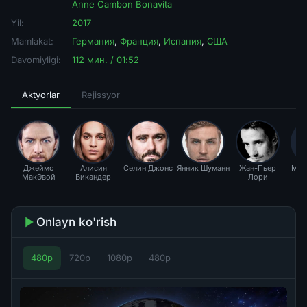
Anne Cambon Bonavita
Yil:
2017
Mamlakat:
Германия
,
Франция
,
Испания
,
США
Davomiyligi:
112 мин. / 01:52
Aktyorlar
Rejissyor
Джеймс
Алисия
Селин Джонс
Янник Шуманн
Жан-Пьер
Mar
МакЭвой
Викандер
Лори
C
Bo
Onlayn ko'rish
480p
720p
1080p
480p