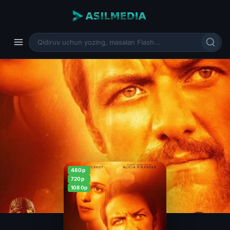
480p
720p
1080p