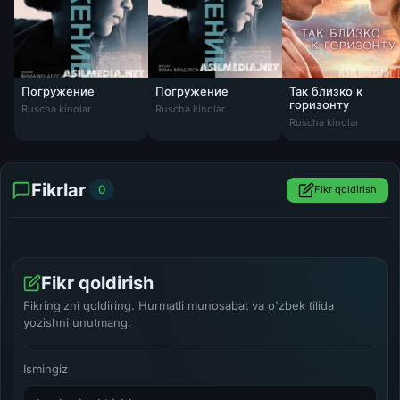
Погружение
Погружение
Так близко к
горизонту
Ruscha kinolar
Ruscha kinolar
Так близко к гориз
Ruscha kinolar
Fikrlar
0
Fikr qoldirish
Fikr qoldirish
Fikringizni qoldiring. Hurmatli munosabat va o'zbek tilida
yozishni unutmang.
Ismingiz