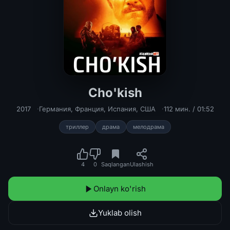
Cho'kish
Cho'kish Uzbek tilida 2017 O'zbekch
2017
Германия
,
Франция
,
Испания
,
США
112 мин. / 01:52
триллер
драма
мелодрама
4
0
Saqlangan
Ulashish
Onlayn ko'rish
Yuklab olish