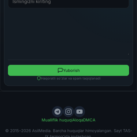
Yuborish
Haqoratli so'zlar va spam taqiqlanadi
Mualliflik huquqi
Aloqa
DMCA
© 2015–2026 AsilMedia. Barcha huquqlar himoyalangan. Sayt TAS-
IX tarmog'ida joylashgan.