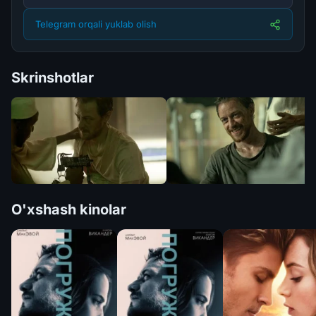
Telegram orqali yuklab olish
Skrinshotlar
O'xshash kinolar