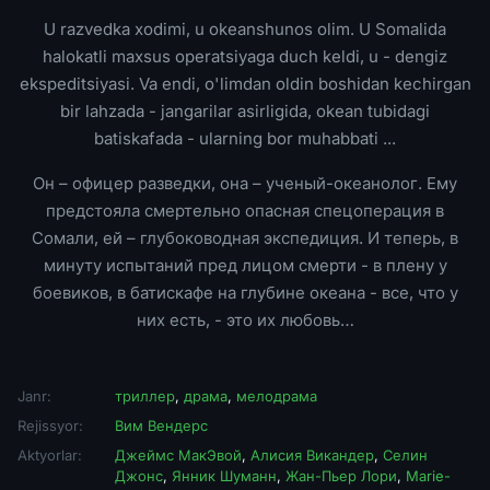
U razvedka xodimi, u okeanshunos olim. U Somalida
halokatli maxsus operatsiyaga duch keldi, u - dengiz
ekspeditsiyasi. Va endi, o'limdan oldin boshidan kechirgan
bir lahzada - jangarilar asirligida, okean tubidagi
batiskafada - ularning bor muhabbati ...
Он – офицер разведки, она – ученый-океанолог. Ему
предстояла смертельно опасная спецоперация в
Сомали, ей – глубоководная экспедиция. И теперь, в
минуту испытаний пред лицом смерти - в плену у
боевиков, в батискафе на глубине океана - все, что у
них есть, - это их любовь…
Janr:
триллер
,
драма
,
мелодрама
Rejissyor:
Вим Вендерс
Aktyorlar:
Джеймс МакЭвой
,
Алисия Викандер
,
Селин
Джонс
,
Янник Шуманн
,
Жан-Пьер Лори
,
Marie-