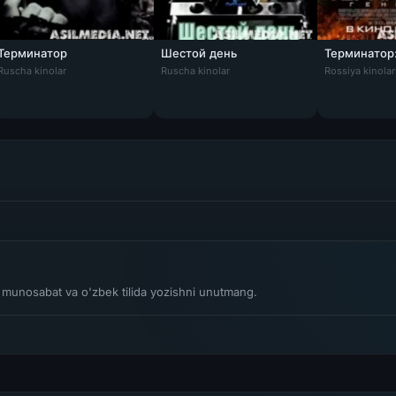
Терминатор
Шестой день
Терминатор
Ruscha kinolar
Ruscha kinolar
Rossiya kinolar
i Uzbek tilida 2003 O'zbekcha tarjima kino HD
li munosabat va o'zbek tilida yozishni unutmang.