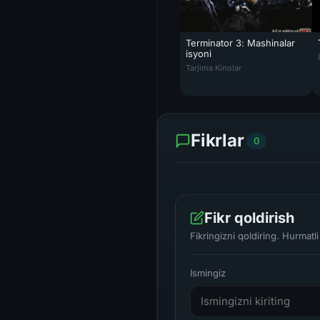
Terminator 3: Mashinalar
isyoni
Terminator 3: Mashinalar isyon
Tarjima Kinolar
Fikrlar
0
Fikr qoldirish
Fikringizni qoldiring. Hurmat
Ismingiz