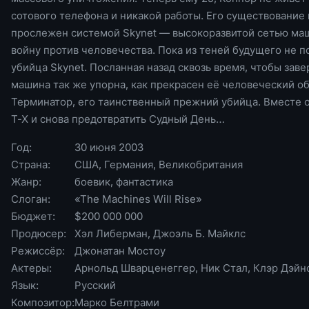
сотового телефона и никакой работы. Его существование 
прослежен системой Skynet — высокоразвитой сетью маши
войну против человечества. Пока из теней будущего не 
убийца Skynet. Посланная назад сквозь время, чтобы заве
машина так же упорна, как прекрасен её человеческий о
Терминатор, его таинственный прежний убийца. Вместе 
T-X и снова предотвратить Судный День…
Год:
30 июня 2003
Страна:
США, Германия, Великобритания
Жанр:
боевик, фантастика
Слоган:
«The Machines Will Rise»
Бюджет:
$200 000 000
Продюсер:
Хэл Либерман, Джоэль Б. Майклс
Режиссёр:
Джонатан Мостоу
Актеры:
Арнольд Шварценеггер, Ник Стал, Клэр Дэйн
Язык:
Русский
Композитор:
Марко Белтрами