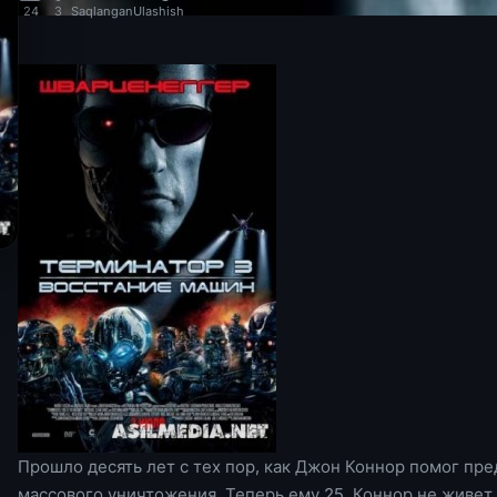
24
3
Saqlangan
Ulashish
Прошло десять лет с тех пор, как Джон Коннор помог пре
массового уничтожения. Теперь ему 25, Коннор не живет «