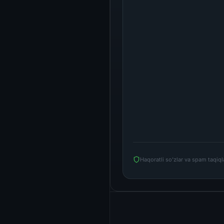
Haqoratli so'zlar va spam taqiq