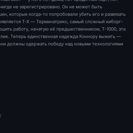
нигде не зарегистрировано. Он не может быть
н, которые когда-то попробовали убить его и развязать
появляется T-X — Терминатрикс, самый сложный киборг-
ршить работу, начатую её предшественником, T-1000, эта
блик. Теперь единственная надежда Коннору выжить —
они должны одержать победу над новыми технологиями
с