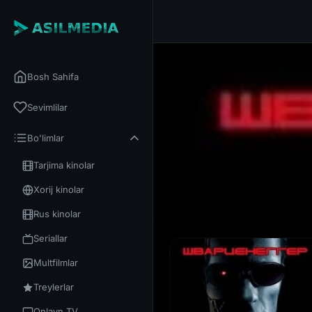
Bosh Sahifa
Sevimlilar
Bo'limlar
Tarjima kinolar
Xorij kinolar
Rus kinolar
Seriallar
Multfilmlar
Treylerlar
Onlayn TV