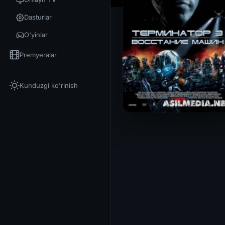
Dasturlar
O'yinlar
Premyeralar
Kunduzgi ko'rinish