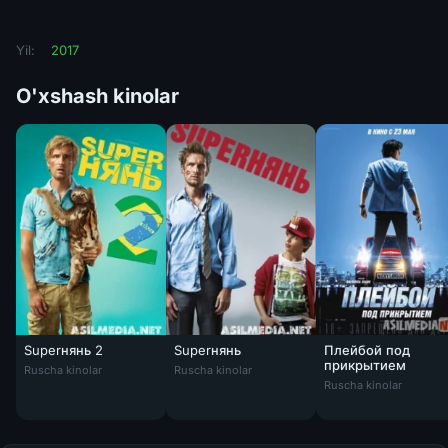
Yil:
2017
O'xshash kinolar
Superнянь 2
Superнянь
Плейбой под
прикрытием
Ruscha kinolar
Ruscha kinolar
Плейбой под прик
Ruscha kinolar