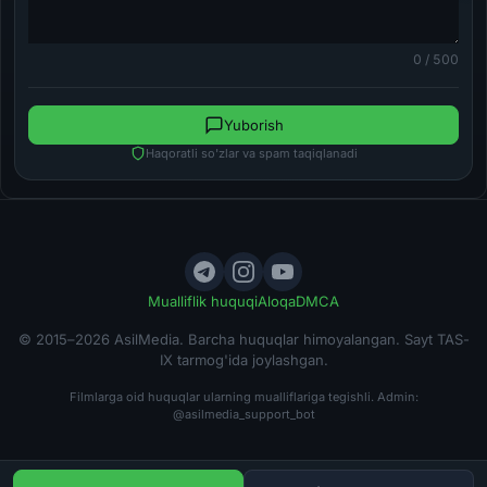
0 / 500
Yuborish
Haqoratli so'zlar va spam taqiqlanadi
Mualliflik huquqi
Aloqa
DMCA
© 2015–2026 AsilMedia. Barcha huquqlar himoyalangan. Sayt TAS-
IX tarmog'ida joylashgan.
Filmlarga oid huquqlar ularning mualliflariga tegishli. Admin:
@asilmedia_support_bot