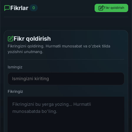
Fikrlar
0
Fikr qoldirish
Fikr qoldirish
Fikringizni qoldiring. Hurmatli munosabat va o'zbek tilida
yozishni unutmang.
Ismingiz