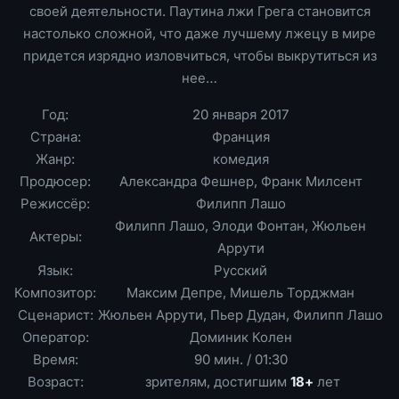
своей деятельности. Паутина лжи Грега становится
настолько сложной, что даже лучшему лжецу в мире
придется изрядно изловчиться, чтобы выкрутиться из
нее…
Год:
20 января 2017
Страна:
Франция
Жанр:
комедия
Продюсер:
Александра Фешнер, Франк Милсент
Режиссёр:
Филипп Лашо
Филипп Лашо, Элоди Фонтан, Жюльен
Актеры:
Аррути
Язык:
Русский
Композитор:
Максим Депре, Мишель Торджман
Сценарист:
Жюльен Аррути, Пьер Дудан, Филипп Лашо
Оператор:
Доминик Колен
Время:
90 мин. / 01:30
Возраст:
зрителям, достигшим
18+
лет