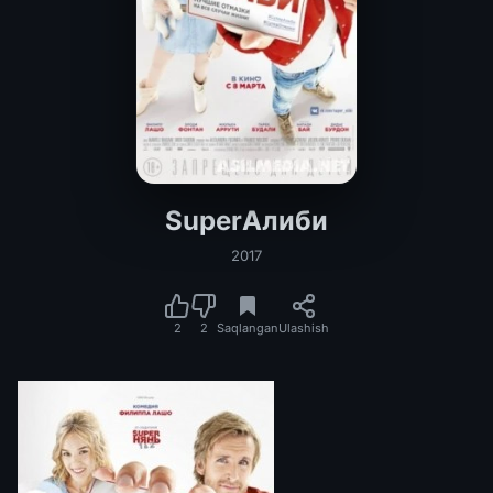
SuperАлиби
2017
2
2
Saqlangan
Ulashish