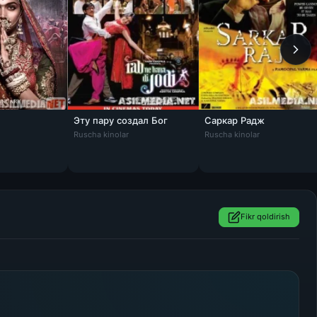
Эту пару создал Бог
Саркар Радж
HD
ekcha tarjima kino HD
zbek tilida PREMYERA 2018 Uzbekcha tarjima Tas-IX skachat
Ruscha kinolar
Ruscha kinolar
Fikr qoldirish