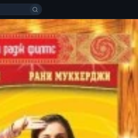
d kinosi Uzbek tilida O'zbekcha t