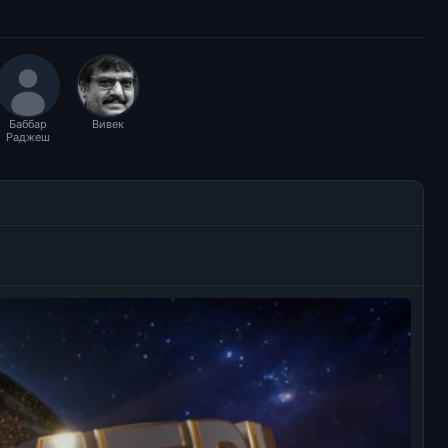
Баббар
Вивек
Раджеш