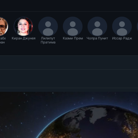
абх
Киран Джунея
Лилипут
Казми Прем
Чопра Пунит
Иссар Радж
чан
Пратима