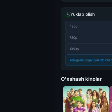
Yuklab olish
480p
720p
1080p
Telegram orqali yuklab olis
O'xshash kinolar