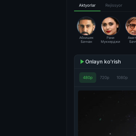
Aktyorlar
Rejissyor
Абхишек
Рани
Амит
Баччан
Мукхерджи
Бач
Onlayn ko'rish
480p
720p
1080p