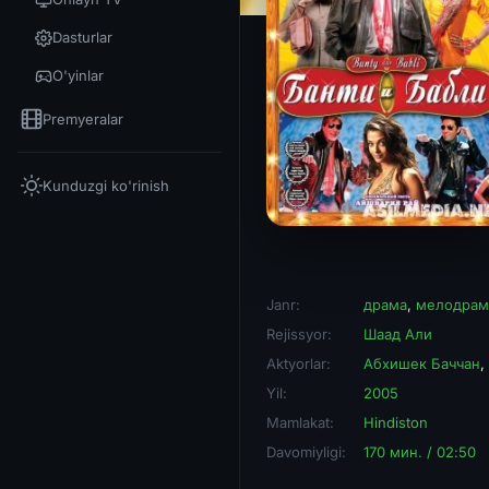
Dasturlar
O'yinlar
Premyeralar
Kunduzgi ko'rinish
Janr:
драма
,
мелодрам
Rejissyor:
Шаад Али
Aktyorlar:
Абхишек Баччан
,
Yil:
2005
Mamlakat:
Hindiston
Davomiyligi:
170 мин. / 02:50