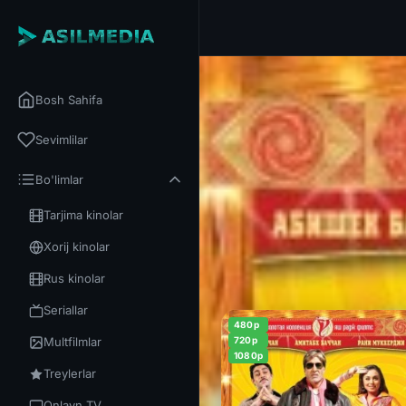
Bosh Sahifa
Sevimlilar
Bo'limlar
Tarjima kinolar
Xorij kinolar
Rus kinolar
Seriallar
480p
Multfilmlar
720p
1080p
Treylerlar
Onlayn TV