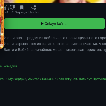
42
-2
Saqlangan
Ulashish
Onlayn ko'rish
И он и она — родом из небольшого провинциального город
И они вырываются из своих клеток в поисках счастья. А ко
Банти и Бабий, величайших мошенников-авантюристов, 
а
,
комедия
Рани Мукхерджи
,
Амитабх Баччан
,
Киран Джунея
,
Лилипут Пратима