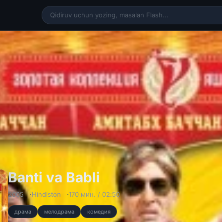
Banti va Babli Hin
Banti va Babli
2005
Hindiston
170 мин. / 02:50
драма
мелодрама
комедия