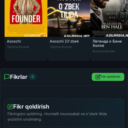
Asoschi
Asoschi [O'zbek
Легенда о Бене
Asoschi / Основатель Uzbek O'zbek tilida tas-ix skachat download
Asoschi [O'zbek tilida PREMYERA]
Холле
Tarjima Kinolar
Tarjima Kinolar
Ruscha kinolar
Fikrlar
0
Fikr qoldirish
Fikr qoldirish
Fikringizni qoldiring. Hurmatli munosabat va o'zbek tilida
yozishni unutmang.