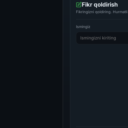
Fikr qoldirish
Fikringizni qoldiring. Hurmat
Ismingiz