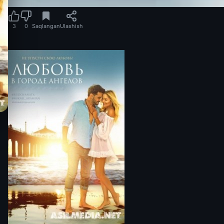
3
0
Saqlangan
Ulashish