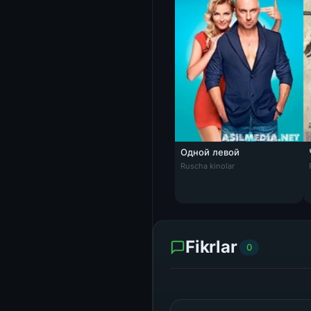
Одной левой
Ruscha kinolar
Fikrlar
0