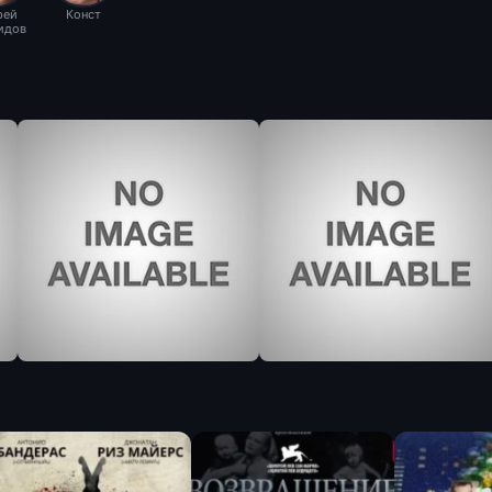
рей
Конст
идов