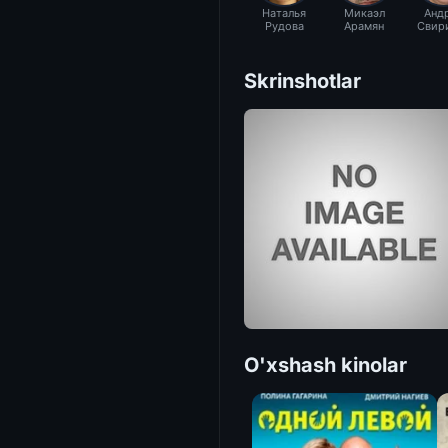
Наталья
Микаэл
Анд
Рудова
Арамян
Свир
Skrinshotlar
O'xshash kinolar