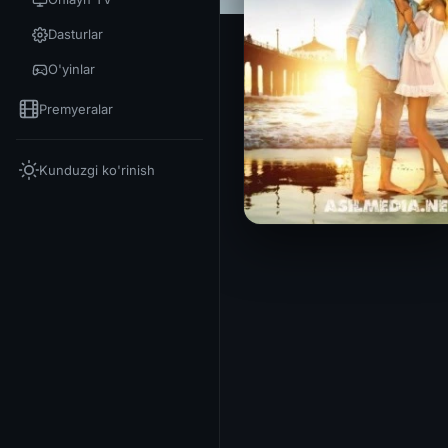
Dasturlar
O'yinlar
Premyeralar
Kunduzgi ko'rinish