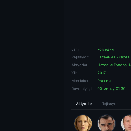
Janr:
комедия
Rejissyor:
Евгений Вихарев
Aktyorlar:
Наталья Рудова
,
Yil:
2017
Mamlakat:
Россия
Davomiyligi:
90 мин. / 01:30
Aktyorlar
Rejissyor