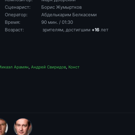
Сценарист:
Борис Жумыртков
Оператор:
Абделькарим Белкасеми
Время:
90 мин. / 01:30
Возраст:
зрителям, достигшим
+16
лет
Микаэл Арамян
,
Андрей Свиридов
,
Конст