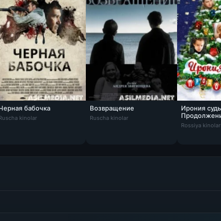
Черная бабочка
Возвращение
Ирония судь
Продолжен
Ruscha kinolar
Ruscha kinolar
Rossiya kinolar