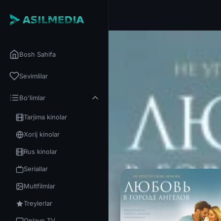
Bosh Sahifa
Sevimlilar
Bo'limlar
Tarjima kinolar
Xorij kinolar
Rus kinolar
Seriallar
Multfilmlar
Treylerlar
Onlayn TV