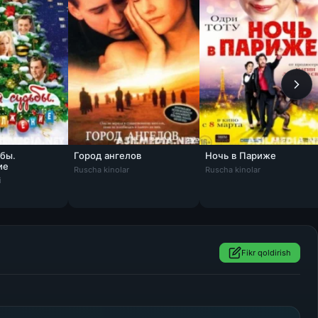
бы.
Город ангелов
Ночь в Париже
ие
Ruscha kinolar
Ruscha kinolar
i
Fikr qoldirish