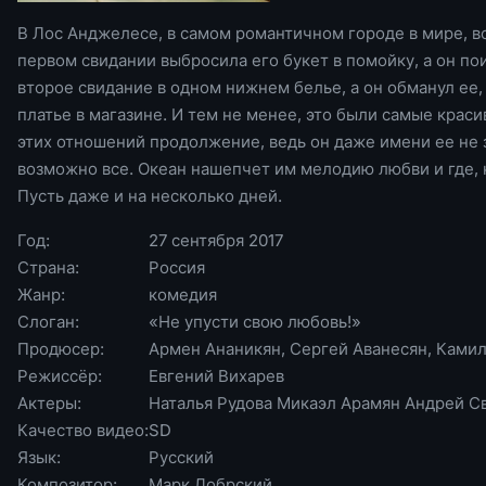
В Лос Анджелесе, в самом романтичном городе в мире, в
первом свидании выбросила его букет в помойку, а он по
второе свидание в одном нижнем белье, а он обманул ее,
платье в магазине. И тем не менее, это были самые краси
этих отношений продолжение, ведь он даже имени ее не з
возможно все. Океан нашепчет им мелодию любви и где, 
Пусть даже и на несколько дней.
Год:
27 сентября 2017
Страна:
Россия
Жанр:
комедия
Слоган:
«Не упусти свою любовь!»
Продюсер:
Армен Ананикян, Сергей Аванесян, Ками
Режиссёр:
Евгений Вихарев
Актеры:
Наталья Рудова Микаэл Арамян Андрей С
Качество видео:
SD
Язык:
Русский
Композитор:
Марк Добрский