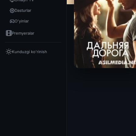
Dasturlar
O'yinlar
Premyeralar
Kunduzgi ko'rinish