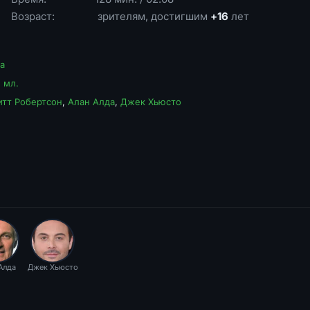
Возраст:
зрителям, достигшим
+16
лет
а
 мл.
итт Робертсон
,
Алан Алда
,
Джек Хьюсто
Алда
Джек Хьюсто