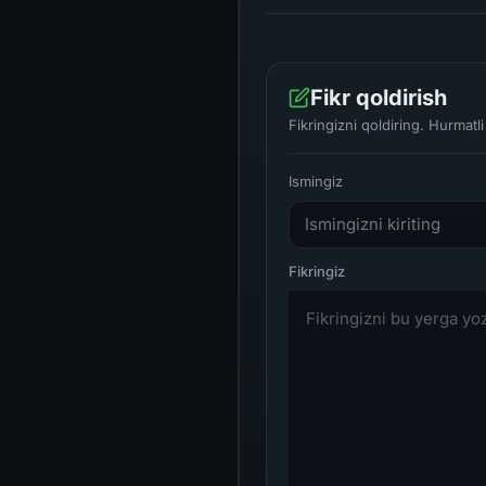
Fikr qoldirish
Fikringizni qoldiring. Hurmat
Ismingiz