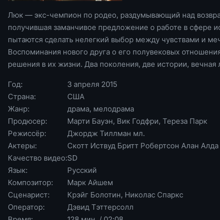
Люк — экс-чемпион по родео, раздумывающий над возвр
получившая заманчивое предложение о работе в сфере ис
пытаются сделать нелегкий выбор между чувствами и меч
Воспоминания нового друга о его полувековых отношени
решения в их жизни. Два поколения, две истории, вечная
Год:
3 апреля 2015
Страна:
США
Жанр:
драма, мелодрама
Продюсер:
Марти Бауэн, Вик Годфри, Тереза Парк
Режиссёр:
Джордж Тиллман мл.
Актеры:
Скотт Иствуд Бритт Робертсон Алан Алд
Качество видео:
SD
Язык:
Русский
Композитор:
Марк Айшем
Сценарист:
Крэйг Болотин, Николас Спаркс
Оператор:
Дэвид Тэттерсолл
Время:
128 мин. / 02:08