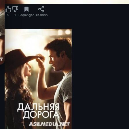
5
1
Saqlangan
Ulashish