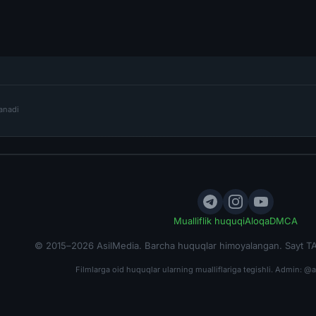
lanadi
Mualliflik huquqi
Aloqa
DMCA
© 2015–2026 AsilMedia. Barcha huquqlar himoyalangan. Sayt TA
Filmlarga oid huquqlar ularning mualliflariga tegishli. Admin:
@a