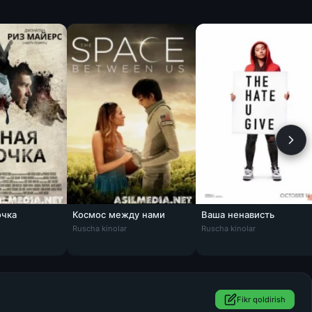
очка
Космос между нами
Ваша ненависть
Ваша ненависть / The Ha
Ruscha kinolar
Ruscha kinolar
Fikr qoldirish