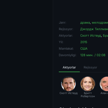
Janr:
драма
,
мелодрам
Rejissyor:
Джордж Тиллман
Aktyorlar:
Скотт Иствуд
,
Бр
Yil:
2015
Mamlakat:
США
Davomiyligi:
128 мин. / 02:08
Aktyorlar
Rejissyor
Скотт Иствуд
Бритт
Алан 
Робертсон