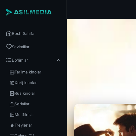
Bosh Sahifa
Sevimlilar
Bo'limlar
Tarjima kinolar
Xorij kinolar
Rus kinolar
Seriallar
Multfilmlar
Treylerlar
Onlayn TV