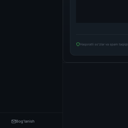
Haqoratli so'zlar va spam taqiq
Bog'lanish