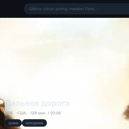
Дальняя дорога
2015
США
128 мин. / 02:08
драма
мелодрама