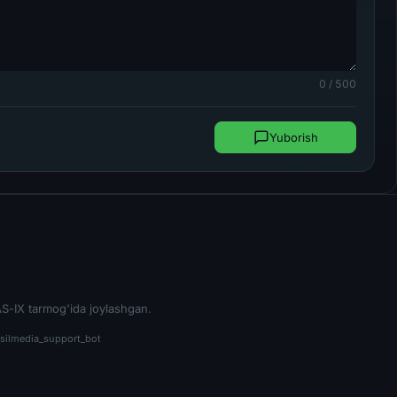
0 / 500
Yuborish
S-IX tarmog'ida joylashgan.
silmedia_support_bot