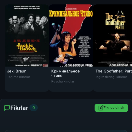
Jeki Braun
Криминальное
The Godfather: Part 
Jeki Braun Uzbek tilida 1997 O'zbekcha tarjima kino HD
чтиво
Tarjima Kinolar
Ingliz tilidagi kinolar
Ruscha kinolar
Fikrlar
0
Fikr qoldirish