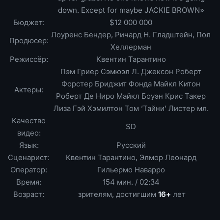
down. Except for maybe JACKIE BROWN»
Бюджет:
$12 000 000
Лоуренс Бендер, Ричард Н. Гладштейн, Пол
Продюсер:
Хеллерман
Режиссёр:
Квентин Тарантино
Пэм Гриер Сэмюэл Л. Джексон Роберт
Форстер Бриджит Фонда Майкл Китон
Актеры:
Роберт Де Ниро Майкл Боуэн Крис Такер
Лиза Гэй Хэмилтон Том ’Тайни’ Листер мл.
Качество
SD
видео:
Язык:
Русский
Сценарист:
Квентин Тарантино, Элмор Леонард
Оператор:
Гильермо Наварро
Время:
154 мин. / 02:34
Возраст:
зрителям, достигшим
16+
лет