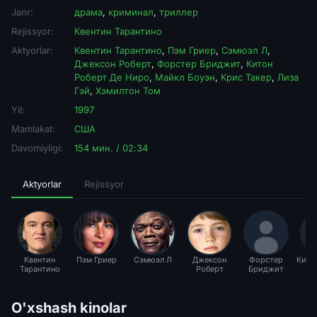
Janr:
драма
,
криминал
,
триллер
Rejissyor:
Квентин Тарантино
Aktyorlar:
Квентин Тарантино
,
Пэм Гриер
,
Сэмюэл Л
,
Джексон Роберт
,
Форстер Бриджит
,
Китон
Роберт Де Ниро
,
Майкл Боуэн
,
Крис Такер
,
Лиза
Гэй
,
Хэмилтон Том
Yil:
1997
Mamlakat:
США
Davomiyligi:
154 мин. / 02:34
Aktyorlar
Rejissyor
Квентин
Пэм Гриер
Сэмюэл Л
Джексон
Форстер
Кито
Тарантино
Роберт
Бриджит
Де
O'xshash kinolar