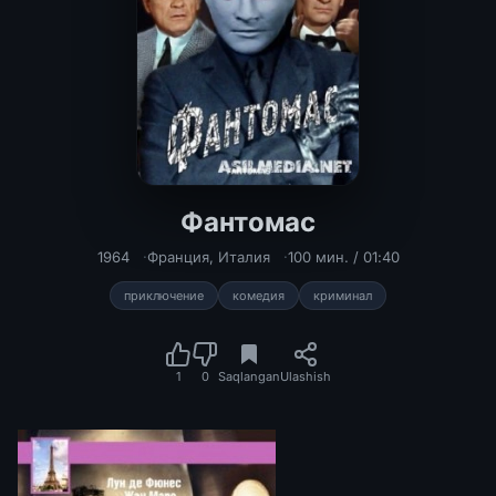
Фантомас
1964
Франция
,
Италия
100 мин. / 01:40
приключение
комедия
криминал
1
0
Saqlangan
Ulashish