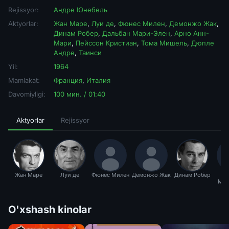
Rejissyor:
Андре Юнебель
Aktyorlar:
Жан Маре
,
Луи де
,
Фюнес Милен
,
Демонжо Жак
,
Динам Робер
,
Дальбан Мари-Элен
,
Арно Анн-
Мари
,
Пейссон Кристиан
,
Тома Мишель
,
Дюпле
Андре
,
Таинси
Yil:
1964
Mamlakat:
Франция
,
Италия
Davomiyligi:
100 мин. / 01:40
Aktyorlar
Rejissyor
Жан Маре
Луи де
Фюнес Милен
Демонжо Жак
Динам Робер
Да
Мар
O'xshash kinolar