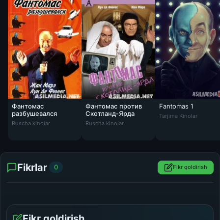
Фантомас
Фантомас против
Fantomas 1
Fantomas 1 / Fantam
разбушевался
Скотланд-Ярда
Tarjima Kinolar
Ruscha kinolar
Ruscha kinolar
Fikrlar
0
Fikr qoldirish
Fikr qoldirish