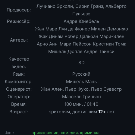
Лучиано Эрколи, Сирил Грайз, Альберто
Продюсер:
Пульезе
Режиссёр:
Андре Юнебель
Жан Маре Луи де Фюнес Милен Демонжо
Жак Динам Робер Дальбан Мари-Элен
Актеры:
Арно Анн-Мари Пейссон Кристиан Тома
Мишель Дюпле Андре Таинси
Качество
SD
видео:
Язык:
Русский
Композитор:
Мишель Мань
Сценарист:
Жан Ален, Пьер Фуко, Пьер Сувестр
Оператор:
Марсель Гриньон
Время:
100 мин. / 01:40
Возраст:
зрителям, достигшим
12+
лет
Janr:
приключение
,
комедия
,
криминал