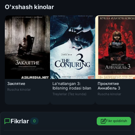
O'xshash kinolar
Заклятие
La'natlangan 3:
Проклятие
Iblisning irodasi bilan
Аннабель 3
Ruscha kinolar
La'natlangan 3: Iblisning irodasi bilan Uzbek
Проклятие Аннабел
Treylerlar (Tez kunda)
Ruscha kinolar
Fikrlar
0
Fikr qoldirish