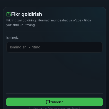
Fikr qoldirish
Fikringizni qoldiring. Hurmatli munosabat va o'zbek tilida
yozishni unutmang.
Ismingiz
Yuborish
Haqoratli so'zlar va spam taqiqlanadi