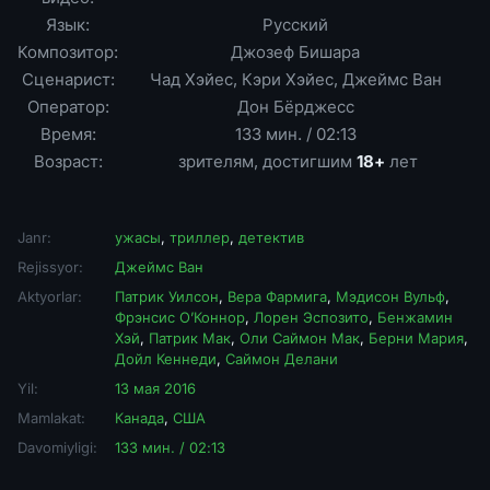
Язык:
Русский
Композитор:
Джозеф Бишара
Сценарист:
Чад Хэйес, Кэри Хэйес, Джеймс Ван
Оператор:
Дон Бёрджесс
Время:
133 мин. / 02:13
Возраст:
зрителям, достигшим
18+
лет
Janr:
ужасы
,
триллер
,
детектив
Rejissyor:
Джеймс Ван
Aktyorlar:
Патрик Уилсон
,
Вера Фармига
,
Мэдисон Вульф
,
Фрэнсис О’Коннор
,
Лорен Эспозито
,
Бенжамин
Хэй
,
Патрик Мак
,
Оли Саймон Мак
,
Берни Мария
,
Дойл Кеннеди
,
Саймон Делани
Yil:
13 мая 2016
Mamlakat:
Канада
,
США
Davomiyligi:
133 мин. / 02:13