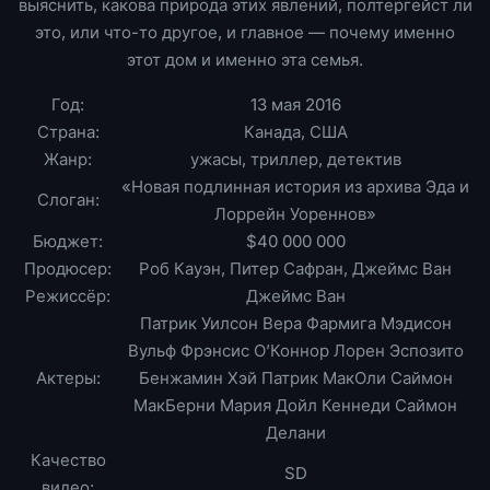
выяснить, какова природа этих явлений, полтергейст ли
это, или что-то другое, и главное — почему именно
этот дом и именно эта семья.
Год:
13 мая 2016
Страна:
Канада, США
Жанр:
ужасы, триллер, детектив
«Новая подлинная история из архива Эда и
Слоган:
Лоррейн Уореннов»
Бюджет:
$40 000 000
Продюсер:
Роб Кауэн, Питер Сафран, Джеймс Ван
Режиссёр:
Джеймс Ван
Патрик Уилсон Вера Фармига Мэдисон
Вульф Фрэнсис О’Коннор Лорен Эспозито
Актеры:
Бенжамин Хэй Патрик МакОли Саймон
МакБерни Мария Дойл Кеннеди Саймон
Делани
Качество
SD
видео: