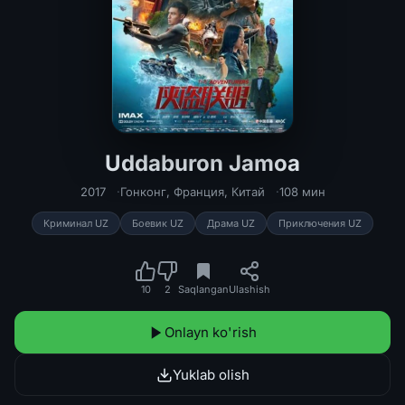
Uddaburon Jamoa
Uddaburon Jamoa Uzbek tilida HD 20
2017
Гонконг
,
Франция
,
Китай
108 мин
Криминал UZ
Боевик UZ
Драма UZ
Приключения UZ
10
2
Saqlangan
Ulashish
Onlayn ko'rish
Yuklab olish