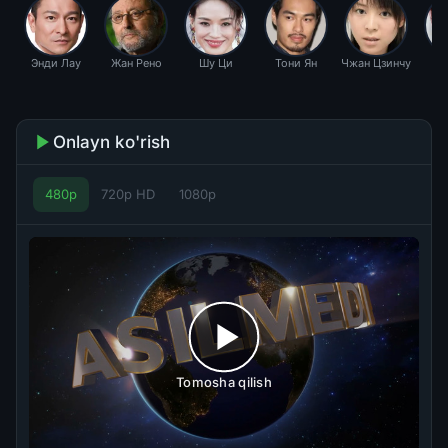
Энди Лау
Жан Рено
Шу Ци
Тони Ян
Чжан Цзинчу
Onlayn ko'rish
480p
720p HD
1080p
Tomosha qilish