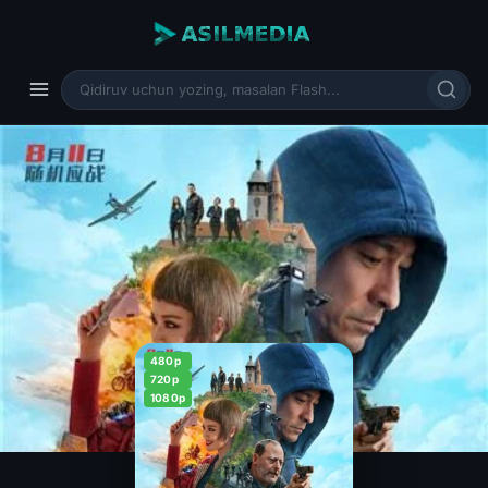
480p
720p
1080p