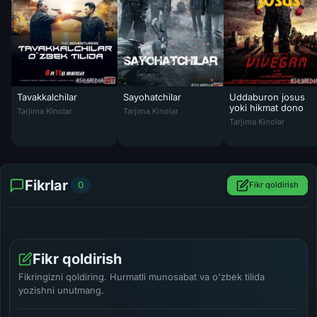
Tavakkalchilar
Sayohatchilar
Uddaburon josus
Tavakkalchilar Uzbek tilida 2017 HD O'zbek tarjima tas-ix skachat
Sayohatchilar / Tavakkalchilar Uzbek tilida 
yoki hikmat dono
Tarjima Kinolar
Tarjima Kinolar
Uddaburon josus yok
Tarjima Kinolar
Fikrlar
0
Fikr qoldirish
Fikr qoldirish
Fikringizni qoldiring. Hurmatli munosabat va o'zbek tilida
yozishni unutmang.