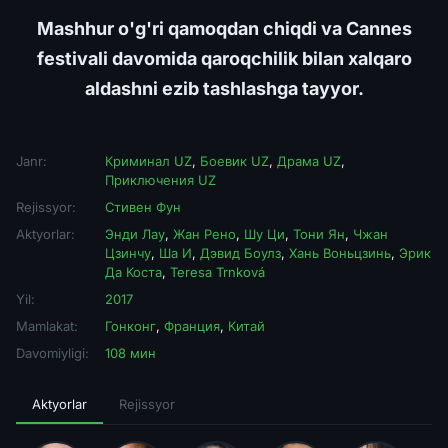
Mashhur o'g'ri qamoqdan chiqdi va Cannes
festivali davomida qaroqchilik bilan xalqaro
aldashni ezib tashlashga tayyor.
Janr:
Криминал UZ
,
Боевик UZ
,
Драма UZ
,
Приключения UZ
Rejissyor:
Стивен Фун
Aktyorlar:
Энди Лау
,
Жан Рено
,
Шу Ци
,
Тони Ян
,
Чжан
Цзинчу
,
Ша И
,
Дэвид Боулз
,
Хань Воньцзинь
,
Эрик
Да Коста
,
Teresa Trnková
Yil:
2017
Mamlakat:
Гонконг
,
Франция
,
Китай
Davomiyligi:
108 мин
Aktyorlar
Rejissyor