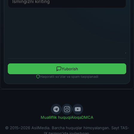
Yuborish
Haqoratli so'zlar va spam taqiqlanadi
Mualliflik huquqi
Aloqa
DMCA
© 2015–2026 AsilMedia. Barcha huquqlar himoyalangan. Sayt TAS-
IX tarmog'ida joylashgan.