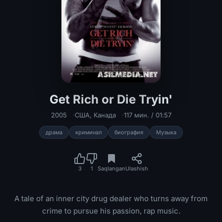
Get Rich or Die Tryin'
2005
США
,
Канада
117 мин. / 01:57
драма
криминал
биография
Музыка
3
1
Saqlangan
Ulashish
A tale of an inner city drug dealer who turns away from
crime to pursue his passion, rap music.