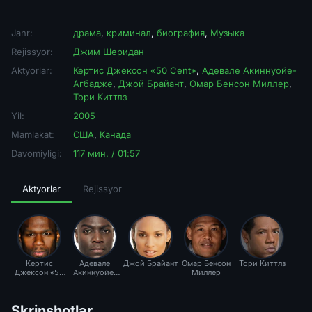
Janr:
драма
,
криминал
,
биография
,
Музыка
Rejissyor:
Джим Шеридан
Aktyorlar:
Кертис Джексон «50 Cent»
,
Адевале Акиннуойе-
Агбадже
,
Джой Брайант
,
Омар Бенсон Миллер
,
Тори Киттлз
Yil:
2005
Mamlakat:
США
,
Канада
Davomiyligi:
117 мин. / 01:57
Aktyorlar
Rejissyor
Кертис
Адевале
Джой Брайант
Омар Бенсон
Тори Киттлз
Джексон «50
Акиннуойе-
Миллер
Cent»
Агбадже
Skrinshotlar