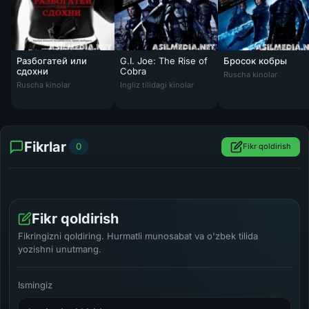
Разбогатей или
G.I. Joe: The Rise of
Бросок кобры
сдохни
Cobra
Ruscha kinolar
Ruscha kinolar
Ingliz tilidagi kinolar
Fikrlar
0
Fikr qoldirish
Fikr qoldirish
Fikringizni qoldiring. Hurmatli munosabat va o'zbek tilida
yozishni unutmang.
Ismingiz