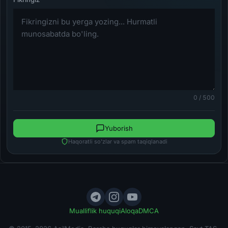
0 / 500
Yuborish
Haqoratli so'zlar va spam taqiqlanadi
Mualliflik huquqi
Aloqa
DMCA