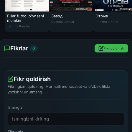
Fillar futbol o'ynashi
Завод
Отрыв
Завод Tas-IX
Отрыв Tas-IX
mumkin
Ruscha kinolar
Ruscha kinolar
Fillar futbol o'ynashi mumkin Uzbek tilida 2018 O'zbekcha tarjima ki
Tarjima Kinolar
Fikrlar
0
Fikr qoldirish
Fikr qoldirish
Fikringizni qoldiring. Hurmatli munosabat va o'zbek tilida
yozishni unutmang.
Ismingiz