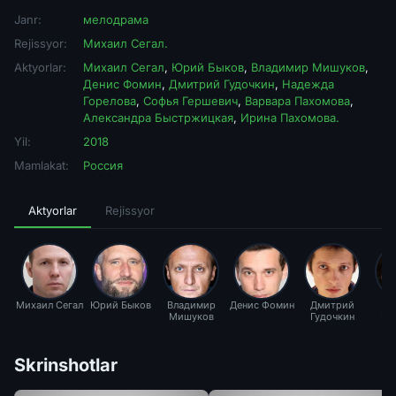
Janr:
мелодрама
Rejissyor:
Михаил Сегал.
Aktyorlar:
Михаил Сегал
,
Юрий Быков
,
Владимир Мишуков
,
Денис Фомин
,
Дмитрий Гудочкин
,
Надежда
Горелова
,
Софья Гершевич
,
Варвара Пахомова
,
Александра Быстржицкая
,
Ирина Пахомова.
Yil:
2018
Mamlakat:
Россия
Aktyorlar
Rejissyor
Михаил Сегал
Юрий Быков
Владимир
Денис Фомин
Дмитрий
На
Мишуков
Гудочкин
Го
Skrinshotlar