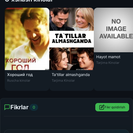
Hayot mamot
Hayot mamot Uzbek t
Tarjima Kinolar
Хороший год
Ta'tillar almashganda
Ta'tillar almashganda Uzbek tilida 2006 O'z
Ruscha kinolar
Tarjima Kinolar
Fikrlar
0
Fikr qoldirish