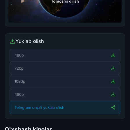
Tomosha qilish
Yuklab olish
480p
720p
1080p
480p
Telegram orqali yuklab olish
O'xshash kinolar