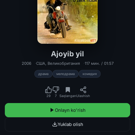
Ajoyib yil
Ajoyib yil Uzbek tilida 2006 O'zbekc
2006
США
,
Великобритания
117 мин. / 01:57
драма
мелодрама
комедия
29
7
Saqlangan
Ulashish
Onlayn ko'rish
Yuklab olish