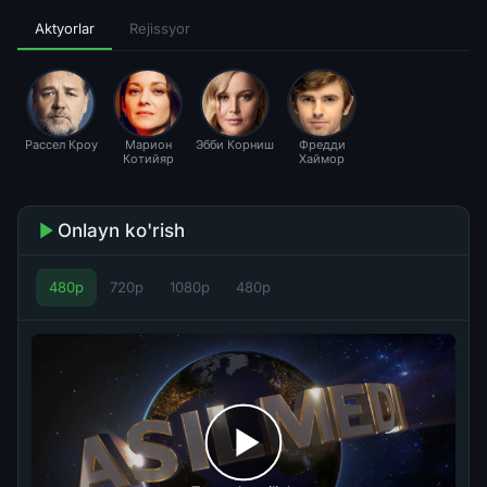
Aktyorlar
Rejissyor
Рассел Кроу
Марион
Эбби Корниш
Фредди
Котийяр
Хаймор
Onlayn ko'rish
480p
720p
1080p
480p