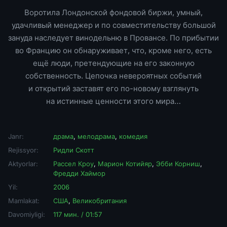
Воротила Лондонской фондовой биржи, умный,
удачливый менеджер и по совместительству большой
зануда наследует винодельню в Провансе. По прибытии
во Францию он обнаруживает, что, кроме него, есть
ещё люди, претендующие на его законную
собственность. Цепочка невероятных событий
и открытий заставят его по-новому взглянуть
на истинные ценности этого мира…
Janr:
драма
,
мелодрама
,
комедия
Rejissyor:
Ридли Скотт
Aktyorlar:
Рассел Кроу
,
Марион Котийяр
,
Эбби Корниш
,
Фредди Хаймор
Yil:
2006
Mamlakat:
США
,
Великобритания
Davomiyligi:
117 мин. / 01:57