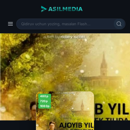
480p
720p
1080p