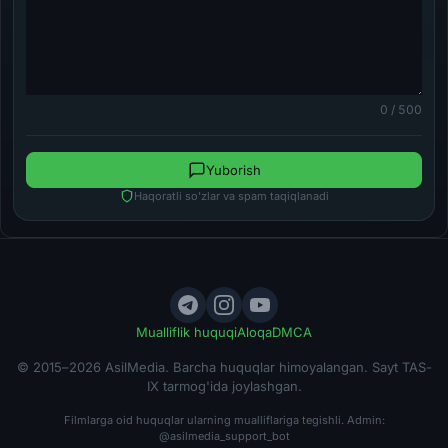
0 / 500
Yuborish
Haqoratli so'zlar va spam taqiqlanadi
Mualliflik huquqi
Aloqa
DMCA
© 2015–2026 AsilMedia. Barcha huquqlar himoyalangan. Sayt TAS-
IX tarmog'ida joylashgan.
Filmlarga oid huquqlar ularning mualliflariga tegishli. Admin:
@asilmedia_support_bot