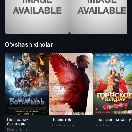
O'xshash kinolar
Последний
После тебя
Гороскоп на удачу
богатырь
Ruscha kinolar
Ruscha kinolar
Rossiya kinolari