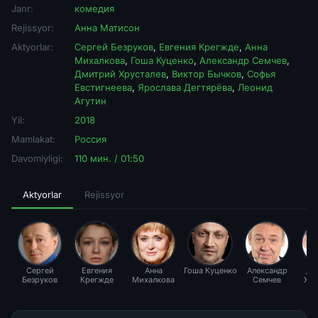
Janr:
комедия
Rejissyor:
Анна Матисон
Aktyorlar:
Сергей Безруков
,
Евгения Крегжде
,
Анна
Михалкова
,
Гоша Куценко
,
Александр Семчев
,
Дмитрий Хрусталев
,
Виктор Бычков
,
Софья
Евстигнеева
,
Ярослава Дегтярёва
,
Леонид
Агутин
Yil:
2018
Mamlakat:
Россия
Davomiyligi:
110 мин. / 01:50
Aktyorlar
Rejissyor
Сергей
Евгения
Анна
Гоша Куценко
Александр
Дм
Безруков
Крегжде
Михалкова
Семчев
Хру