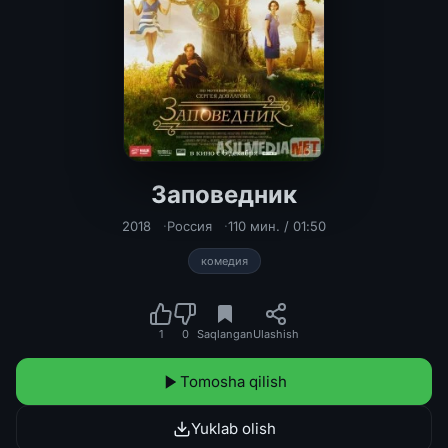
Заповедник
Заповедник Tas-IX
2018
Россия
110 мин. / 01:50
комедия
1
0
Saqlangan
Ulashish
Tomosha qilish
Yuklab olish