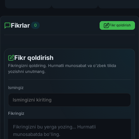
Fikrlar
0
Fikr qoldirish
Fikr qoldirish
Fikringizni qoldiring. Hurmatli munosabat va o'zbek tilida
yozishni unutmang.
Ismingiz