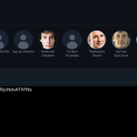
Хагба
Адгур Малия
Алексей
Софья
Теймураз
Артем
Онежен
Агумава
Тания
Быстров
3KRjoNdvATKfNs