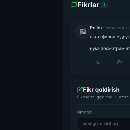
Fikrlar
1
Rollex
20.04.2020, 15
а что фильм с дру
нука посмотрим что
0
0
Fikr qoldirish
Fikringizni qoldiring. Hurmat
Ismingiz