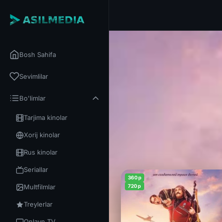
Bosh Sahifa
Sevimlilar
Bo'limlar
Tarjima kinolar
Xorij kinolar
Rus kinolar
Seriallar
360p
Multfilmlar
720p
Treylerlar
Onlayn TV