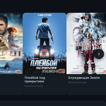
Плейбой под
Блуждающая Земля
Tas-IX
Блуждающая Земля / Liu 
прикрытием
Ruscha kinolar
Плейбой под прикрытием Tas-IX
Ruscha kinolar