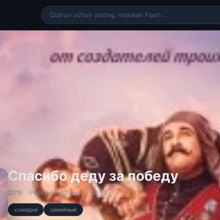
Спасибо деду за победу
2019
Россия
90 мин. / 01:30
комедия
семейный