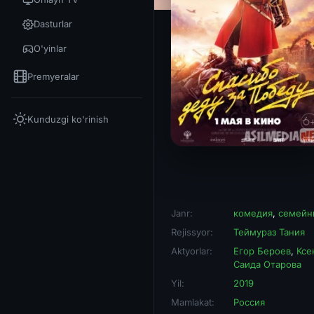
Dasturlar
O'yinlar
Premyeralar
Kunduzgi ko'rinish
Janr:
комедия
,
семейн
Rejissyor:
Теймураз Тания
Aktyorlar:
Егор Бероев
,
Ксе
Саида Отарова
Yil:
2019
Mamlakat:
Россия