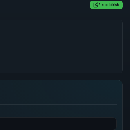
Fikr qoldirish