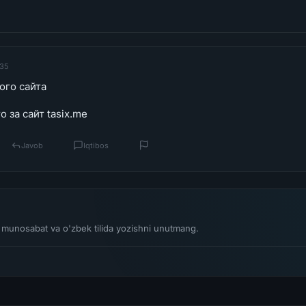
:35
гого сайта
 за сайт tasix.me
Javob
Iqtibos
li munosabat va o'zbek tilida yozishni unutmang.