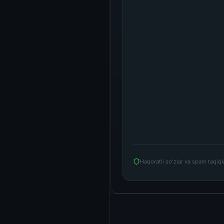
Haqoratli so'zlar va spam taqiq