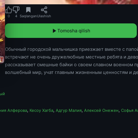
0
4
Saqlangan
Ulashish
Tomosha qilish
Обычный городской мальчишка приезжает вместе с папой 
встречают не очень дружелюбные местные ребята и девоч
рассказывает смешные байки о своем славном военном п
волшебный мир, учат главным жизненным ценностям и д
ый
ния Алферова
,
Кесоу Хагба
,
Адгур Малия
,
Алексей Онежен
,
Софья А