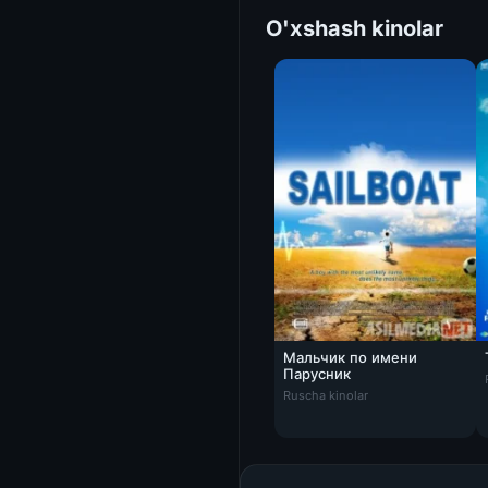
O'xshash kinolar
Мальчик по имени
Парусник
Мальчик по имени Парусник 
Ruscha kinolar