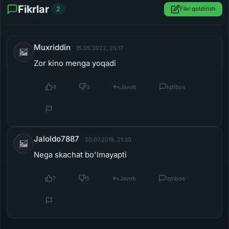
Fikrlar
2
Fikr qoldirish
Muxriddin
15.05.2022, 20:17
Zor kino menga yoqadi
4
3
Javob
Iqtibos
Jaloldo7887
20.07.2019, 21:30
Nega skachat bo'lmayapti
7
5
Javob
Iqtibos