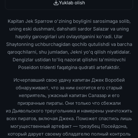
Yuklab olish
Kapitan Jek Sparrow o'zining boyligini sarosimaga solib,
uning eski dushmani, dahshatli sardor Salazar va uning
hayoliy garovgirlari uni ovlayotganini ko'radi. Ular
Shaytonning uchburchagidan qochib qutulishdi va barcha
qaroqchilarni, shu jumladan, Jekni yo'q qilish niyatidalar.
Dengizlar ustidan to'liq nazorat qilishni ta'minlovchi
Poseidon tridenti faqatgina qudratli artefaktdir.
Исчерпавший свою удачу капитан Джек Воробей
обнаруживает, что за ним охотится его старый
неприятель, ужасный капитан Салазар и его
призрачные пираты. Они только что сбежали
из Дьявольского треугольника и намерены уничтожить
всех пиратов, включая Джека. Поможет спастись лишь
могущественный артефакт — трезубец Посейдона,
который дарует своему обладателю полный контроль