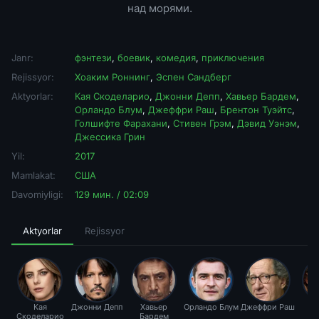
над морями.
Janr:
фэнтези
,
боевик
,
комедия
,
приключения
Rejissyor:
Хоаким Роннинг
,
Эспен Сандберг
Aktyorlar:
Кая Скоделарио
,
Джонни Депп
,
Хавьер Бардем
,
Орландо Блум
,
Джеффри Раш
,
Брентон Туэйтс
,
Голшифте Фарахани
,
Стивен Грэм
,
Дэвид Уэнэм
,
Джессика Грин
Yil:
2017
Mamlakat:
США
Davomiyligi:
129 мин. / 02:09
Aktyorlar
Rejissyor
Кая
Джонни Депп
Хавьер
Орландо Блум
Джеффри Раш
Бр
Скоделарио
Бардем
Т