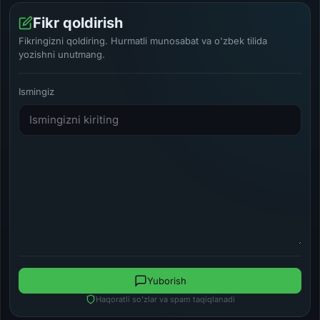
Fikr qoldirish
Fikringizni qoldiring. Hurmatli munosabat va o'zbek tilida
yozishni unutmang.
Ismingiz
Yuborish
Haqoratli so'zlar va spam taqiqlanadi