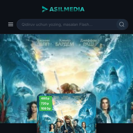
480p
720p
1080p