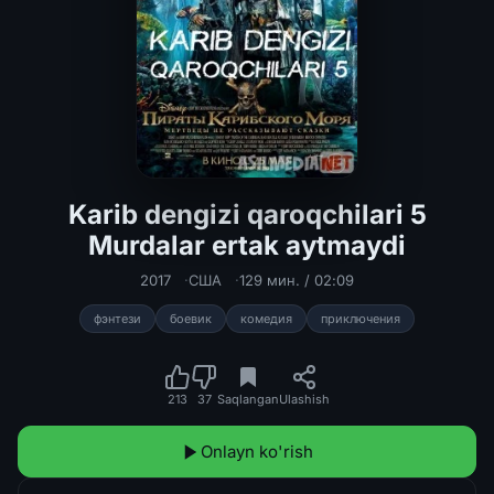
Karib dengizi qaroqchilari 5
Murdalar ertak aytmaydi
Karib dengizi qaroqchilari 5 Murdala
2017
США
129 мин. / 02:09
фэнтези
боевик
комедия
приключения
213
37
Saqlangan
Ulashish
Onlayn ko'rish