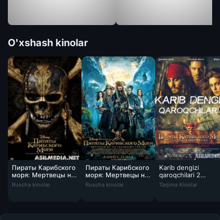
O'xshash kinolar
Пираты Карибского
Пираты Карибского
Karib dengizi
моря: Мертвецы не
моря: Мертвецы не
qaroqchilari 2
Пираты Карибского моря: Мертвецы не расс
Karib dengizi qaroqc
рассказывают
рассказывают
Murdalar sandig'i
Ruscha kinolar
Ruscha kinolar
Tarjima Kinolar
сказки
сказки