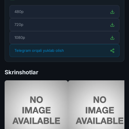
480p
720p
1080p
Telegram orqali yuklab olish
Skrinshotlar