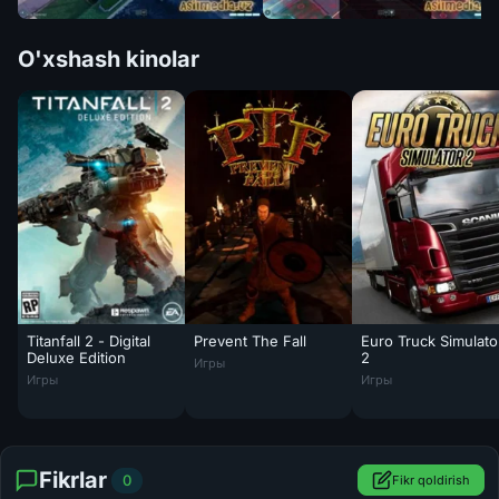
O'xshash kinolar
Titanfall 2 - Digital
Prevent The Fall
Euro Truck Simulato
Deluxe Edition
2
Игры
Euro Truck Simulat
Игры
Игры
Fikrlar
0
Fikr qoldirish