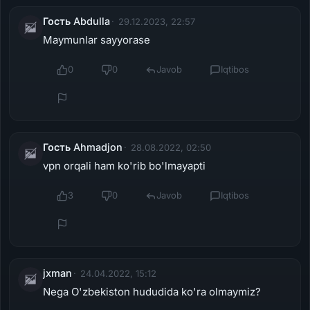
Гость Abdulla
29.12.2023, 22:57
Maymunlar sayyorase
0
0
Javob
Iqtibos
Гость Ahmadjon
28.08.2022, 02:50
vpn orqali ham ko'rib bo'lmayapti
3
0
Javob
Iqtibos
jxman
24.04.2022, 15:12
Nega O'zbekiston hududida ko'ra olmaymiz?