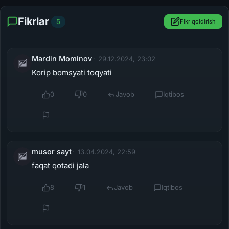
Fikrlar
5
Fikr qoldirish
Mardin Mominov
29.12.2024, 23:02
Korip bomsyati toqyati
0
0
Javob
Iqtibos
musor sayt
13.04.2024, 22:59
faqat qotadi jala
8
1
Javob
Iqtibos