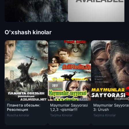
O'xshash kinolar
Планета обезьян:
Maymunlar Sayyorasi
Maymunlar Sayyora
Революция
1,2,3 -qismlar!!!
3: Urush
Maymunlar Sayyorasi
Ruscha kinolar
Tarjima Kinolar
Tarjima Kinolar