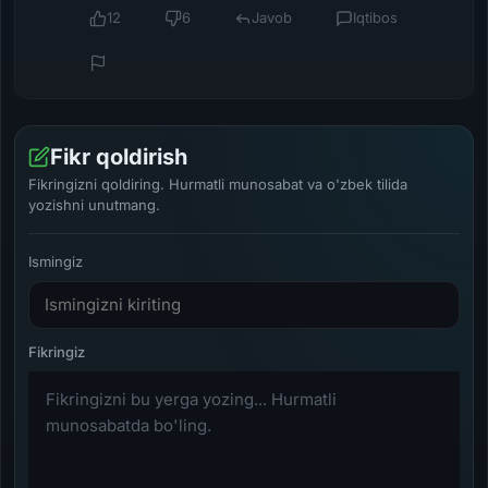
12
6
Javob
Iqtibos
Fikr qoldirish
Fikringizni qoldiring. Hurmatli munosabat va o'zbek tilida
yozishni unutmang.
Ismingiz