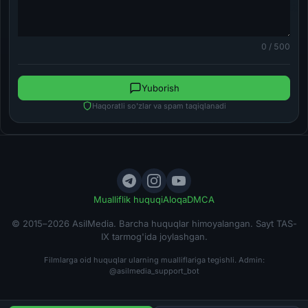
0 / 500
Yuborish
Haqoratli so'zlar va spam taqiqlanadi
Mualliflik huquqi
Aloqa
DMCA
© 2015–2026 AsilMedia. Barcha huquqlar himoyalangan. Sayt TAS-
IX tarmog'ida joylashgan.
Filmlarga oid huquqlar ularning mualliflariga tegishli. Admin:
@asilmedia_support_bot