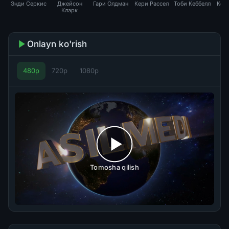
Энди Серкис
Джейсон
Гари Олдман
Кери Рассел
Тоби Кеббелл
Код
Кларк
М
Onlayn ko'rish
480p
720p
1080p
Tomosha qilish