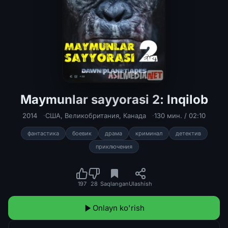
Maymunlar sayyorasi 2: Inqilob
Maymunlar sayyorasi 2: Inqilob Uzbe
2014
США
,
Великобритания
,
Канада
130 мин. / 02:10
фантастика
боевик
драма
криминал
детектив
приключения
197
28
Saqlangan
Ulashish
Onlayn ko'rish