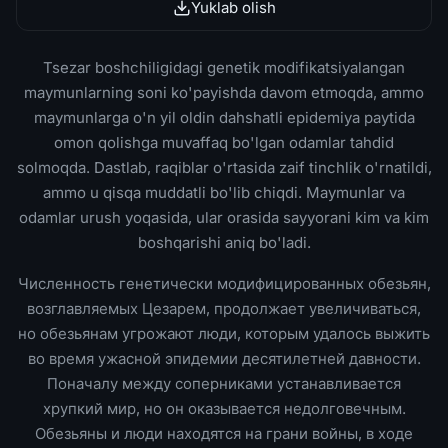
Yuklab olish
Tsezar boshchiligidagi genetik modifikatsiyalangan
maymunlarning soni ko'payishda davom etmoqda, ammo
maymunlarga o'n yil oldin dahshatli epidemiya paytida
omon qolishga muvaffaq bo'lgan odamlar tahdid
solmoqda. Dastlab, raqiblar o'rtasida zaif tinchlik o'rnatildi,
ammo u qisqa muddatli bo'lib chiqdi. Maymunlar va
odamlar urush yoqasida, ular orasida sayyorani kim va kim
boshqarishi aniq bo'ladi.
Численность генетически модифицированных обезьян,
возглавляемых Цезарем, продолжает увеличиваться,
но обезьянам угрожают люди, которым удалось выжить
во время ужасной эпидемии десятилетней давности.
Поначалу между соперниками устанавливается
хрупкий мир, но он оказывается недолговечным.
Обезьяны и люди находятся на грани войны, в ходе