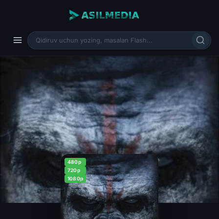
480p
720p
1080p