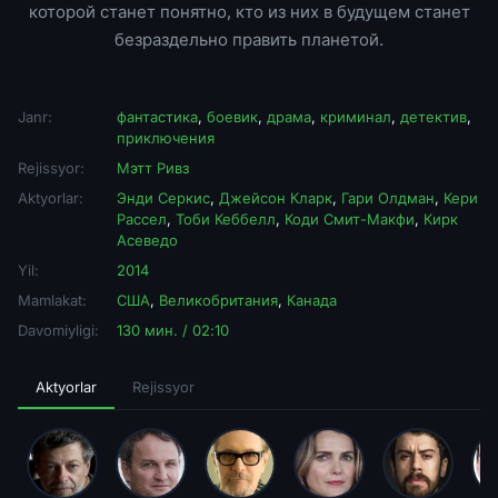
которой станет понятно, кто из них в будущем станет
безраздельно править планетой.
Janr:
фантастика
,
боевик
,
драма
,
криминал
,
детектив
,
приключения
Rejissyor:
Мэтт Ривз
Aktyorlar:
Энди Серкис
,
Джейсон Кларк
,
Гари Олдман
,
Кери
Рассел
,
Тоби Кеббелл
,
Коди Смит-Макфи
,
Кирк
Асеведо
Yil:
2014
Mamlakat:
США
,
Великобритания
,
Канада
Davomiyligi:
130 мин. / 02:10
Aktyorlar
Rejissyor