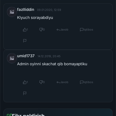
fazlliddin
09.01.2020, 12:59
Klyuch sorayabdiyu
1
0
Javob
Iqtibos
umid1737
14.12.2019, 20:45
Admin oyinni skachat qib bomayaptiku
1
0
Javob
Iqtibos