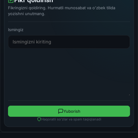
Fikr qoldirish
Fikringizni qoldiring. Hurmatli munosabat va o'zbek tilida
yozishni unutmang.
Ismingiz
Yuborish
Haqoratli so'zlar va spam taqiqlanadi