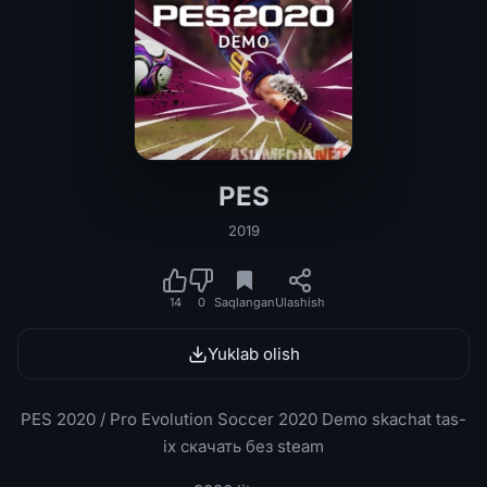
PES
PES 2020 / Pro Evolution Soccer 20
2019
14
0
Saqlangan
Ulashish
Yuklab olish
PES 2020 / Pro Evolution Soccer 2020 Demo skachat tas-
ix скачать без steam