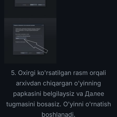
5. Oxirgi ko'rsatilgan rasm orqali
arxivdan chiqargan o'yinning
papkasini belgilaysiz va Далее
tugmasini bosasiz. O'yinni o'rnatish
boshlanadi.