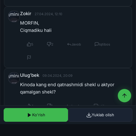
[miniposter=avatar]
27.04.2024, 12:10
MORFIN,
Ciqmadiku hali
[/miniposter]
5
2
Javob
Iqtibos
Ulugʻbek
[miniposter=avatar]
09.04.2024, 20:09
Kinoda kang end qatnashmidi shekl u aktyor
qamalgan shekl?
[/miniposter]
4
1
Javob
Iqtibos
MR_GERMINYT_UZ
[miniposter=avatar]
09.04.2024, 13:57
omad kinoga gap yo