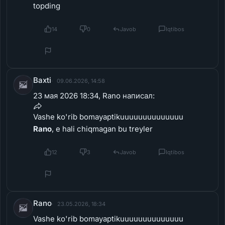
14
0
Javob
Iqtibos
Baxti
09.06.2026, 14:58
23 мая 2026 18:34, Rano написал:
Vashe ko'rib bomayaptikuuuuuuuuuuuuuu
Rano
, e hali chiqmagan bu treyler
12
3
Javob
Iqtibos
Rano
23.05.2026, 18:34
Vashe ko'rib bomayaptikuuuuuuuuuuuuuu
23
1
Javob
Iqtibos