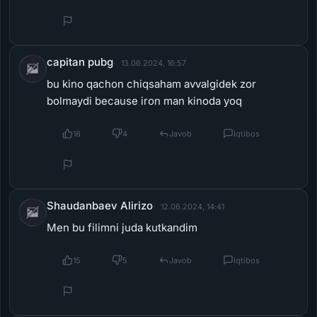
capitan pubg
13.06.2024, 16:57
bu kino qachon chiqsaham avvalgidek zor
bolmaydi because iron man kinoda yoq
18
4
Javob
Iqtibos
Shaudanbaev Alirizo
12.06.2024, 14:41
Men bu filimni juda kutkandim
15
5
Javob
Iqtibos
Shaudanbaev Alirizo
[miniposter=avatar]
12.06.2024, 14:13