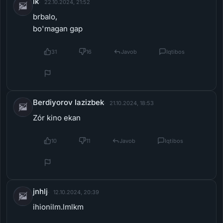
bo'magan gap
31
16
Javob
Iqtibos
Berdiyorov lazizbek
21.10.2024, 18:53
Zór kino ekan
10
11
Javob
Iqtibos
jnhlj
12.10.2024, 20:39
ihionilm.lmlkm
7
9
Javob
Iqtibos