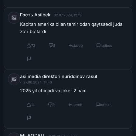
Гость Asilbek
02.07.2024, 12:13
Kapitan amerika bilan temir odan qaytsaedi juda
zo'r bo'lardi
73
8
Javob
Iqtibos
asilmedia direktori nuriddinov rasul
27.06.2024, 14:40
2025 yil chiqadi va joker 2 ham
14
3
Javob
Iqtibos
MURODALI
21.06.2024, 23:37
kinoni ko'rish