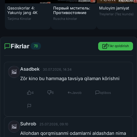
Treylerlar (Tez kunda)
Qasoskorlar 4: Yakuniy jang 4K Uzbek tilida 2019 O'zbek tarjima tas-
Первый мститель: Противостояние / Captai
Tarjima Kinolar
Ruscha kinolar
Fikrlar
78
Fikr qoldirish
Asadbek
30.07.2026, 14:34
Zõr kino bu hammaga tavsiya qilaman kõrishni
4
6
Javob
Iqtibos
Suhrob
25.07.2026, 09:10
Allohdan qorqmisanmi odamlarni aldashdan nima
topding