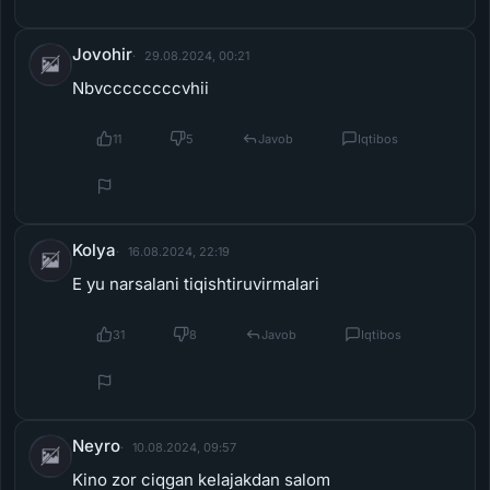
Jovohir
29.08.2024, 00:21
Nbvccccccccvhii
11
5
Javob
Iqtibos
Kolya
16.08.2024, 22:19
E yu narsalani tiqishtiruvirmalari
31
8
Javob
Iqtibos
Neyro
10.08.2024, 09:57
Kino zor ciqgan kelajakdan salom
23
7
Javob
Iqtibos