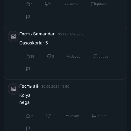
Гость Samandar
05.10.2024, 22:25
Qasoskorlar 5
39
11
Javob
Iqtibos
Гость ali
30.09.2024, 19:50
Kolya,
nega
16
9
Javob
Iqtibos