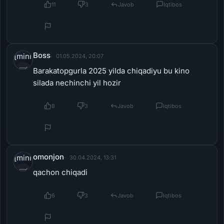
Boss
[miniposter=avatar]
01.05.2024, 20:07
Barakatopgurla 2025 yilda chiqadiyu bu kino
silada nechinchi yil hozir
[/miniposter]
8
3
Javob
Iqtibos
Ko'rish
Yuklab olish
omonjon
[miniposter=avatar]
30.04.2024, 13:31
qachon chiqadi
[/miniposter]
6
3
Javob
Iqtibos
Zokir