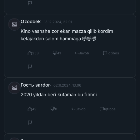
Ozodbek
13.12.2024, 22:01
Kino vashshe zor ekan mazza qilib kordim
kelajakdan salom hammaga 🤣🤣🤣
253
41
Javob
Iqtibos
Гость sardor
02.11.2024, 13:06
2020 yildan beri kutaman bu filmni
49
8
Javob
Iqtibos
lk
22.10.2024, 21:52
brbalo,