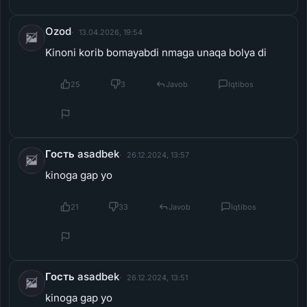
Ozod
13.04.2026, 19:54
Kinoni korib bomayabdi nmaga unaqa bolya di
25
3
Javob
Iqtibos
Гость asadbek
26.12.2024, 13:57
kinoga gap yo
21
33
Javob
Iqtibos
Гость asadbek
26.12.2024, 13:51
kinoga gap yo
12
26
Javob
Iqtibos