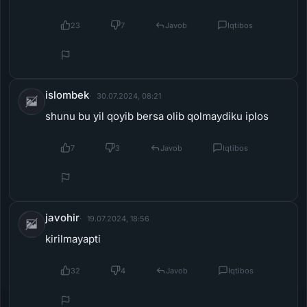
islombek
30.07.2024, 08:21
shunu bu yil qoyib bersa olib qolmaydiku iplos
7
3
Javob
Iqtibos
javohir
19.07.2024, 18:56
kirilmayapti
32
4
Javob
Iqtibos