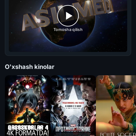
Tomosha qilish
O'xshash kinolar
Qasoskorlar 4:
Первый мститель:
Muloyim jamiyat
Muloyim jamiyat Uzbe
Yakuniy jang 4K
Противостояние