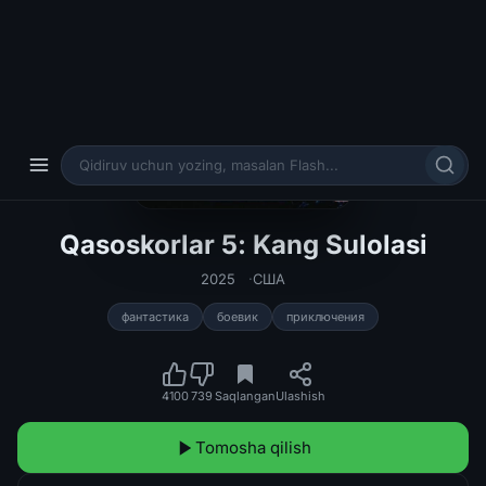
Qasoskorlar 5: Kang Sulolasi
Qasoskorlar 5: Kang Sulolasi Uzbek t
2025
США
фантастика
боевик
приключения
4100
739
Saqlangan
Ulashish
Tomosha qilish
Yuklab olish