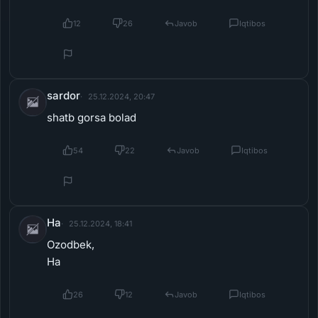
sardor
25.12.2024, 20:47
shatb gorsa bolad
54
22
Javob
Iqtibos
Ha
25.12.2024, 18:41
Ozodbek,
Ha
26
12
Javob
Iqtibos