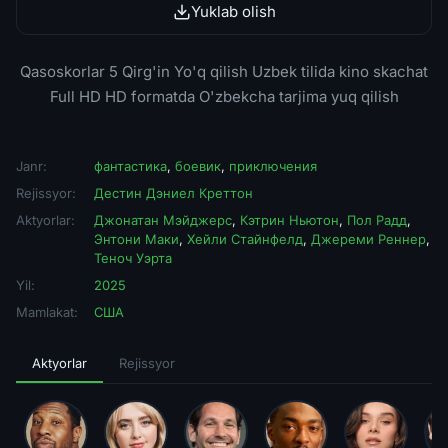
Qasoskorlar 5 Qirg'in Yo'q qilish Uzbek tilida kino skachat
Full HD HD formatda O'zbekcha tarjima yuq qilish
Janr:
фантастика
,
боевик
,
приключения
Rejissyor:
Дестин Дэниел Креттон
Aktyorlar:
Джонатан Мэйджерс
,
Кэтрин Ньютон
,
Пол Радд
,
Энтони Маки
,
Хейли Стайнфелд
,
Джереми Реннер
,
Теноч Уэрта
Yil:
2025
Mamlakat:
США
Aktyorlar
Rejissyor
Джонатан
Кэтрин
Пол Радд
Энтони Маки
Хейли
Дж
Мэйджерс
Ньютон
Стайнфелд
Р