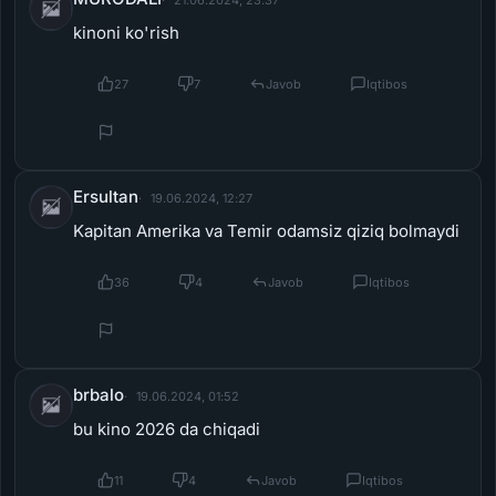
27
7
Javob
Iqtibos
Ersultan
19.06.2024, 12:27
Kapitan Amerika va Temir odamsiz qiziq bolmaydi
36
4
Javob
Iqtibos
brbalo
19.06.2024, 01:52
bu kino 2026 da chiqadi
11
4
Javob
Iqtibos