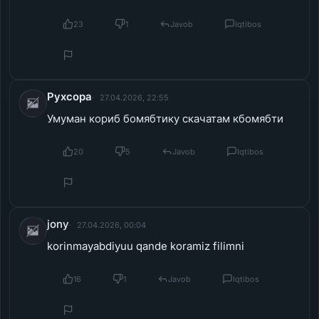
Рухсора
27.04.2026, 22:55
Умуман кориб бомябтику скачатам кбомябти
20
5
Javob
Iqtibos
jony
27.04.2026, 00:04
korinmayabdiyuu qande koramiz filimni
16
1
Javob
Iqtibos