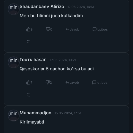
Men bu filimni juda kutkandim
[/miniposter]
9
0
Javob
Iqtibos
Гость hasan
[miniposter=avatar]
17.05.2024, 10:21
Qasoskorlar 5 qachon ko'rsa buladi
[/miniposter]
7
2
Javob
Iqtibos
Muhammadjon
[miniposter=avatar]
15.05.2024, 17:51
Kirilmayabti
[/miniposter]
11
3
Javob
Iqtibos