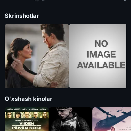
Skrinshotlar
O'xshash kinolar