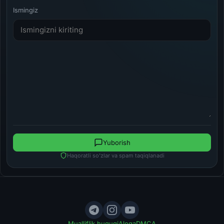
Ismingiz
Yuborish
Haqoratli so'zlar va spam taqiqlanadi
Mualliflik huquqi
Aloqa
DMCA