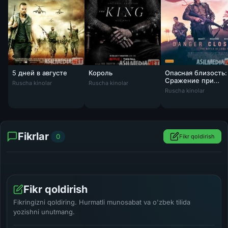
5 дней в августе
Король
Опасная близость:
5 дней в августе 2011 / 5 Days of War / Tas-IX skachat
Король Tas-ix
Сражение при
Ruscha kinolar
Ruscha kinolar
Опасная близость:
Лонгтане
Ruscha kinolar
Fikrlar
0
Fikr qoldirish
Fikr qoldirish
Fikringizni qoldiring. Hurmatli munosabat va o'zbek tilida
yozishni unutmang.