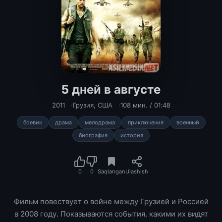
5 дней в августе
5 дней в августе 2011 / 5 Days of Wa
2011
Грузия
,
США
108 мин. / 01:48
боевик
драма
мелодрама
приключения
военный
биография
история
0
0
Saqlangan
Ulashish
Фильм повествует о войне между Грузией и Россией
в 2008 году. Показываются события, какими их видят