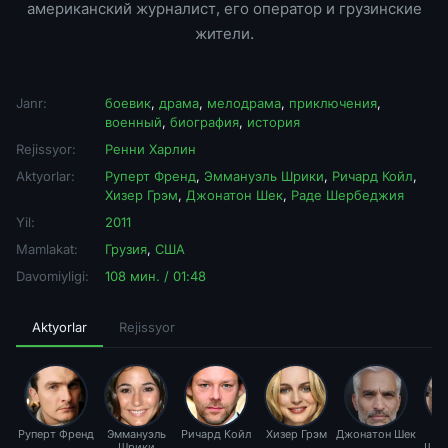
американский журналист, его оператор и грузинские
жители.
Janr:
боевик
,
драма
,
мелодрама
,
приключения
,
военный
,
биография
,
история
Rejissyor:
Ренни Харлин
Aktyorlar:
Руперт Френд
,
Эммануэль Шрики
,
Ричард Койл
,
Хизер Грэм
,
Джонатон Шек
,
Раде Шербеджия
Yil:
2011
Mamlakat:
Грузия
,
США
Davomiyligi:
108 мин. / 01:48
Aktyorlar
Rejissyor
Руперт Френд
Эммануэль
Ричард Койл
Хизер Грэм
Джонатон Шек
Шрики
Шер