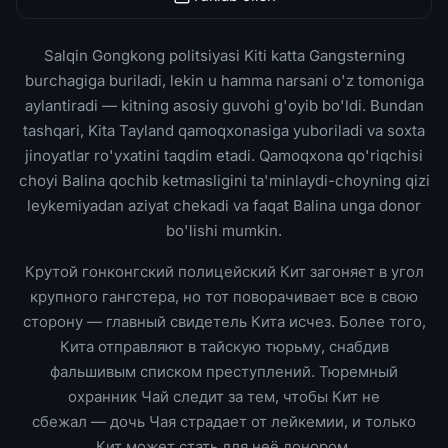
Salqin Gongkong politsiyasi Kiti katta Gangsterning
burchagiga buriladi, lekin u hamma narsani o'z tomoniga
aylantiradi — kitning asosiy guvohi g'oyib bo'ldi. Bundan
tashqari, Kita Tayland qamoqxonasiga yuboriladi va soxta
jinoyatlar ro'yxatini taqdim etadi. Qamoqxona qo'riqchisi
choyi Balina qochib ketmasligini ta'minlaydi-choyning qizi
leykemiyadan aziyat chekadi va faqat Balina unga donor
bo'lishi mumkin.
Крутой гонконгский полицейский Кит загоняет в угол
крупного гангстера, но тот поворачивает все в свою
сторону — главный свидетель Кита исчез. Более того,
Кита отправляют в тайскую тюрьму, снабдив
фальшивым списком преступлений. Тюремный
охранник Чай следит за тем, чтобы Кит не
сбежал — дочь Чая страдает от лейкемии, и только
Кит может стать для неё донором.