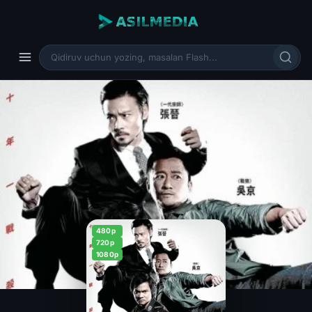
480p
720p
1080p