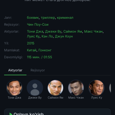
Janr:
боевик
,
триллер
,
криминал
Rejissyor:
Чин Поу-Сои
Aktyorlar:
Тони Джа
,
Джеки Ву
,
Саймон Ям
,
Макс Чжан
,
Луис Ку
,
Кэн Ло
,
Джун Кхун
Yil:
2015
Mamlakat:
Китай
,
Гонконг
Davomiyligi:
115 мин. / 01:55
Aktyorlar
Rejissyor
Тони Джа
Джеки Ву
Саймон Ям
Макс Чжан
Луис Ку
К
Onlayn ko'rish