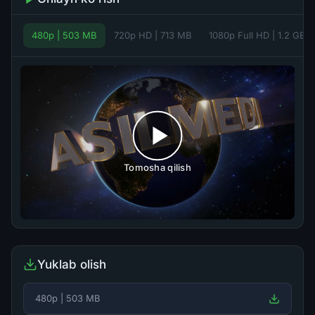
480p | 503 MB
720p HD | 713 MB
1080p Full HD | 1.2 GB
Tomosha qilish
Yuklab olish
480p | 503 MB