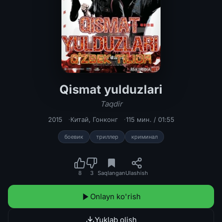
Qismat yulduzlari
Qismat yulduzlari / Taqdir Uzbek tili
Taqdir
2015
Китай
,
Гонконг
115 мин. / 01:55
боевик
триллер
криминал
8
3
Saqlangan
Ulashish
Onlayn ko'rish
Yuklab olish