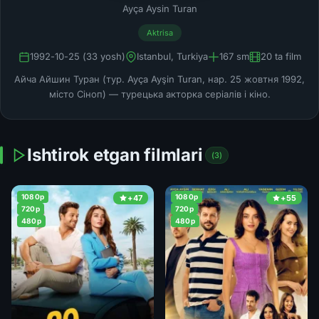
Ayça Aysin Turan
Aktrisa
1992-10-25 (33 yosh)
Istanbul, Turkiya
167 sm
20 ta film
Айча Айшин Туран (тур. Ayça Ayşin Turan, нар. 25 жовтня 1992,
місто Сіноп) — турецька акторка серіалів і кіно.
Ishtirok etgan filmlari
(3)
1080p
1080p
+47
+55
720p
720p
480p
480p