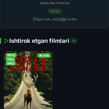
Alexis Rae Forlenza
Aktrisa
Nyu-York, AQSh
6 ta film
Ishtirok etgan filmlari
(1)
1080p
+159
720p
480p