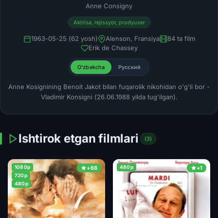
Anne Consigny
Aktrisa, rejissyor, prodyuser
1963-05-25 (62 yosh)
Alenson, Fransiya
84 ta film
Erik de Chassey
O'zbekcha
Русский
Anne Kosignining Benoit Jakot bilan fuqarolik nikohidan o'g'li bor -
Vladimir Konsigni (26.06.1988 yilda tug'ilgan).
Ishtirok etgan filmlari
(3)
1080p
480p
+68
+1
720p
480p