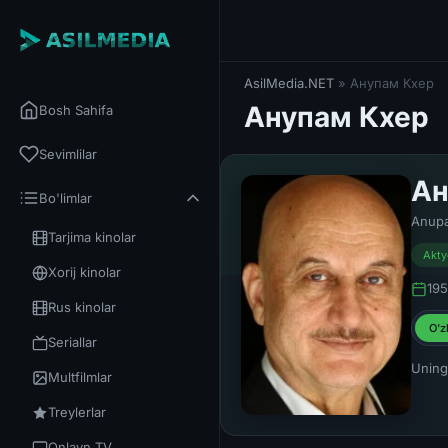
AsilMedia.NET
» Анупам Кхер
Анупам Кхер
Bosh Sahifa
Sevimlilar
Ан
Bo'limlar
Anup
Tarjima kinolar
Akty
Xorij kinolar
195
Rus kinolar
O'z
Seriallar
Uning 
Multfilmlar
Treylerlar
Onlayn TV