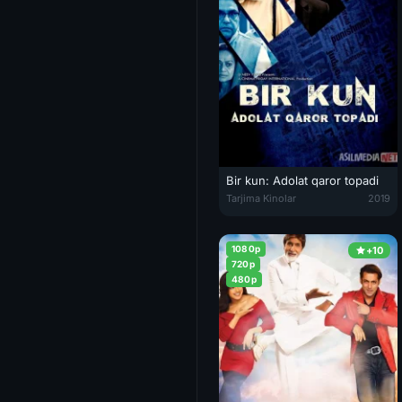
Bir kun: Adolat qaror topadi
Bir kun: Adolat qaror topadi / G
Tarjima Kinolar
2019
1080p
+10
720p
480p