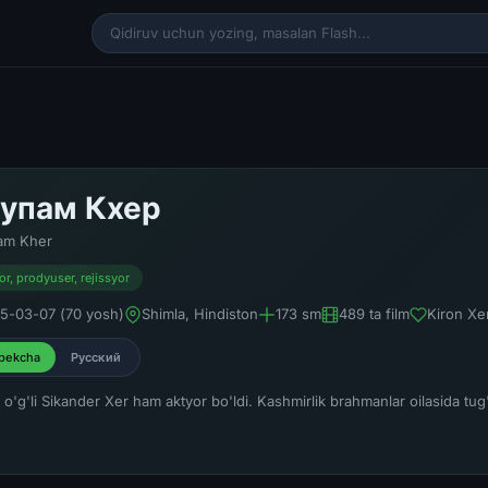
упам Кхер
am Kher
or, prodyuser, rejissyor
5-03-07 (70 yosh)
Shimla, Hindiston
173 sm
489 ta film
Kiron Xe
bekcha
Русский
o'g'li Sikander Xer ham aktyor bo'ldi. Kashmirlik brahmanlar oilasida tug'