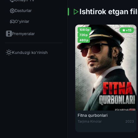
Ishtirok etgan fi
Dasturlar
O'yinlar
1080p
+15
Premyeralar
720p
480p
Kunduzgi ko'rinish
Fitna qurbonlari
Fitna qurbonlari / IB 71: ravedk
Tarjima Kinolar
2023