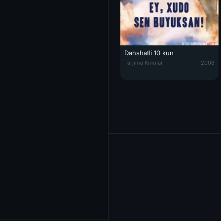
Dahshatli 10 kun
Dahshatli 10 kun / Ey Xudo, Sen
Tarjima Kinolar
2008