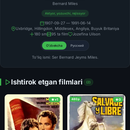
Bernard Miles
Aktyor, yozuvchi, rejissyor
1907-09-27 — 1991-06-14
Uxbridge, Hillingdon, Middlesex, Angliya, Buyuk Britaniya
180 sm
95 ta film
Jozefina Uilson
O'zbekcha
Русский
To'liq ismi: Ser Bernard Jeyms Miles.
Ishtirok etgan filmlari
(2)
480p
+1
0