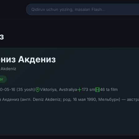
з
низ Акдениз
 Akdeniz
or
0-05-16 (35 yosh)
Viktoriya, Avstraliya
173 sm
46 ta film
 Акдениз (англ. Deniz Akdeniz; род. 16 мая 1990, Мельбурн) — авст