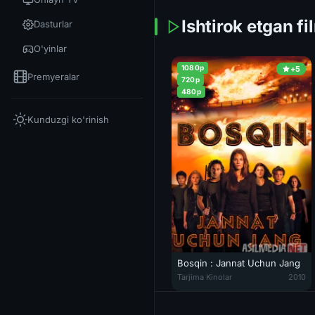
Ishtirok etgan fi
Dasturlar
O'yinlar
1080p
+5
Premyeralar
720p
480p
Kunduzgi ko'rinish
Bosqin : Jannat Uchun Jang
Bosqin : Jannat Uchun Jang / E
Tarjima Kinolar
2010