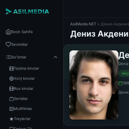
AsilMedia.NET
» Дениз Акдениз
Дениз Акдени
Bosh Sahifa
Sevimlilar
Де
Bo'limlar
Deniz
Tarjima kinolar
Akty
Xorij kinolar
199
Rus kinolar
Дениз
Seriallar
Multfilmlar
Treylerlar
Onlayn TV