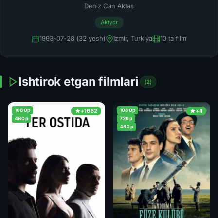
Deniz Can Aktas
Aktyor
1993-07-28 (32 yosh)
Izmir, Turkiya
10 ta film
Ishtirok etgan filmlari
(2)
1080p
1080p
+1662
+4
480p
720p
480p