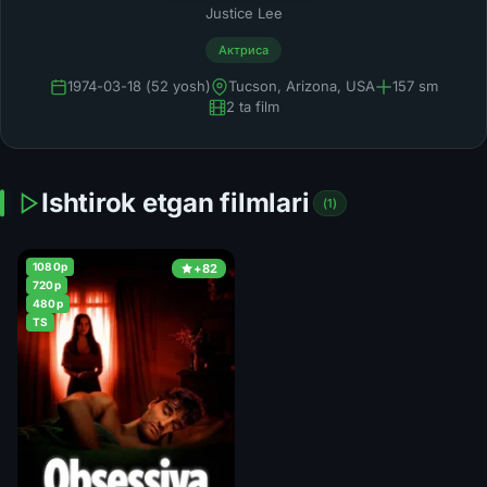
Justice Lee
Актриса
1974-03-18 (52 yosh)
Tucson, Arizona, USA
157 sm
2 ta film
Ishtirok etgan filmlari
(1)
1080p
+82
720p
480p
TS