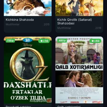
Kichkina Shahzoda
Kichik Qirollik (Saltanat)
Kichkina Shahzoda Uzbek tilida 2015 O'zbekcha Tarjima Kino HD
Shahzodasi
Multfilmlar
2015
Kichik Qirollik (Saltanat) Shahzo
Multfilmlar
2018
720p
480p
+14
+63
Daxshatli ertaklar
Qalb xotirjamligi