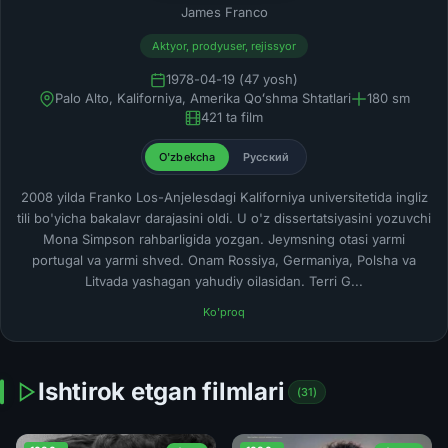
James Franco
Aktyor, prodyuser, rejissyor
1978-04-19 (47 yosh)
Palo Alto, Kaliforniya, Amerika Qoʻshma Shtatlari
180 sm
421 ta film
O'zbekcha
Русский
2008 yilda Franko Los-Anjelesdagi Kaliforniya universitetida ingliz
tili bo'yicha bakalavr darajasini oldi. U o'z dissertatsiyasini yozuvchi
Mona Simpson rahbarligida yozgan. Jeymsning otasi yarmi
portugal va yarmi shved. Onam Rossiya, Germaniya, Polsha va
Litvada yashagan yahudiy oilasidan. Terri G...
Ko'proq
Ishtirok etgan filmlari
(31)