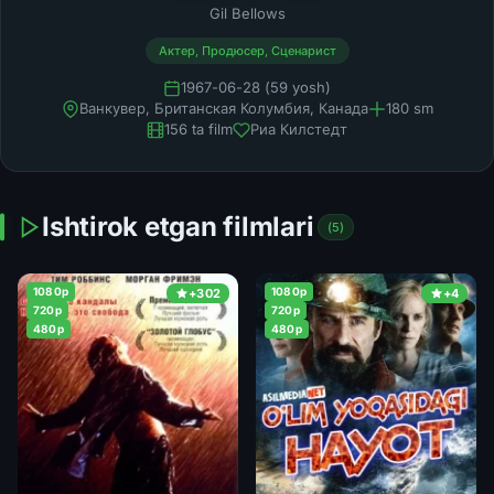
Gil Bellows
Актер, Продюсер, Сценарист
1967-06-28 (59 yosh)
Ванкувер, Британская Колумбия, Канада
180 sm
156 ta film
Риа Килстедт
Ishtirok etgan filmlari
(5)
1080p
1080p
+302
+4
720p
720p
480p
480p