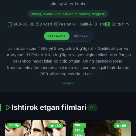
Jimmy Jean-Louis
aktyor, model, kino aktyori, futbolchi, raqqosa
1968-08-08 (58 yosh)
Pesion-Vil, Gaiti
181 sm
132 ta film
O'zbekcha
Русский
Jimmi Jan-Luis (1968 yil 8 avgustda tug'ilgan) - Gaitilik aktyor va
prodyuser. U Petion-Vilda tug'ilgan va yoshligida oilasi bilan Parijga
yaxshiroq hayot izlab ko'chib o'tgan. Uning dastlabki rollari
frantsuz televideniesi reklamalarida va ispan musiqali teatrida edi.
1990-yillarning oxirida u Los-...
Ko'proq
Ishtirok etgan filmlari
(4)
1080p
1080p
+30
+96
720p
480p