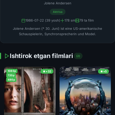
Jolene Andersen
Aktrisa
1986-07-22 (39 yosh)
178 sm
79 ta film
Jolene Andersen (* 30. Juni) ist eine US-amerikanische
Schauspielerin, Synchronsprecherin und Model.
Ishtirok etgan filmlari
(2)
1080p
+32
+5
720p
480p