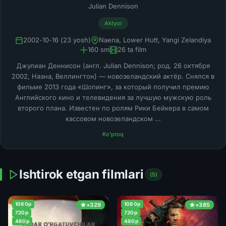
Julian Dennison
Aktyor
2002-10-16 (23 yosh)
Naena, Lower Hutt, Yangi Zelandiya
160 sm
26 ta film
Джулиан Деннисон (англ. Julian Dennison; род. 26 октября
2002, Наэна, Веллингтон) — новозеландский актёр. Снялся в
фильме 2013 года «Шопинг», за который получил премию
Английского кино и телевидения за лучшую мужскую роль
второго плана. Известен по ролям Рики Бейкера в самом
кассовом новозеландском ...
Ko'proq
Ishtirok etgan filmlari
(5)
1080p
1080p
+329
+385
720p
720p
480p
480p