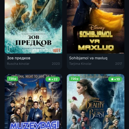
Зов предков
Sohibjamol va maxluq
Зов предков 2020 Tas-ix skachat
Sohibjamol va maxluq Uzbek tarjim
Ruscha kinolar
2020
Tarjima Kinolar
2017
720p
720p
+22
+10