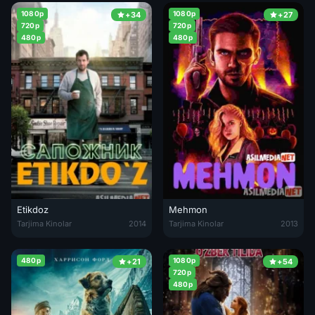
1080p
1080p
+34
+27
720p
720p
480p
480p
Etikdoz
Mehmon
Etikdoz / Etikdo'z Uzbek tilida 2014 O'zbekcha tarjima kino HD
Mehmon Uzbek tilida 2014 O'zbek
Tarjima Kinolar
2014
Tarjima Kinolar
2013
480p
1080p
+21
+54
720p
480p