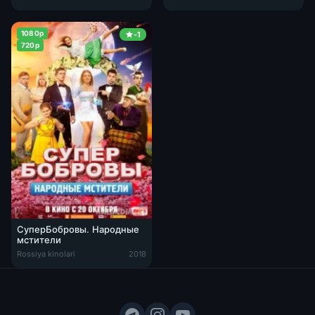
1080p
-1
720p
СуперБобровы. Народные
мстители
Rossiya kinolari
2018