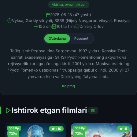
Aktrisa, ovozli aktyor
1978-06-18 (47 yosh)
Vyksa, Gorkiy viloyati, SSSR (Nijniy Novgorod viloyati, Rossiya)
155 sm
161 ta film
Dmitriy Orlov
O'zbekcha
Русский
To'liq ismi: Pegova Irina Sergeevna. 1997 yilda u Rossiya Teatr
san'ati akademiyasiga (GITIS) Pyotr Fomenkoning aktyorlik va
rejissyorlik kursiga o'qishga kirdi. 2001 yilda u Moskva teatrining
"Pyotr Fomenko ustaxonasi" truppasiga qabul qilindi. 2006 yil 27
yanvarda Irina va Dmitriyning Tatyana isml...
Ko'proq
Ishtirok etgan filmlari
(9)
1080p
1080p
+10
+5
720p
720p