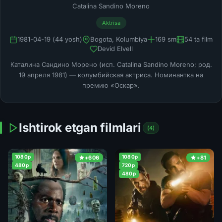
Catalina Sandino Moreno
Aktrisa
1981-04-19 (44 yosh)
Bogota, Kolumbiya
169 sm
54 ta film
Devid Elvell
Каталина Сандино Морено (исп. Catalina Sandino Moreno; род.
19 апреля 1981) — колумбийская актриса. Номинантка на
премию «Оскар».
Ishtirok etgan filmlari
(4)
1080p
1080p
+606
+81
480p
720p
480p